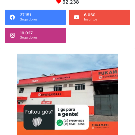
62.238
37.151
6.060
Seguidores
Inscritos
19.027
Seguidores