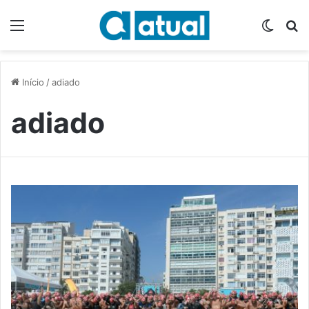
Menu
Switch
P
Início
/
adiado
adiado