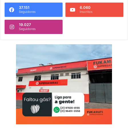
37.151
6.060
Seguidores
Inscritos
19.027
Seguidores