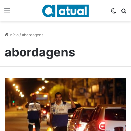
Menu
Switch
P
Início
/
abordagens
abordagens