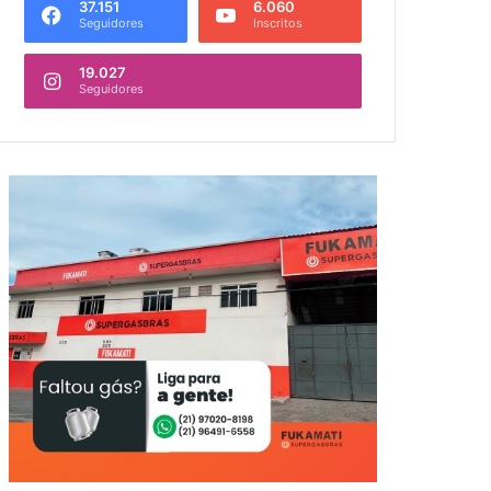
37.151
6.060
Seguidores
Inscritos
19.027
Seguidores