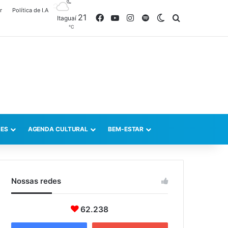
r
Política de I.A
21
Facebook
YouTube
Instagram
Spotify
Switch skin
Procurar po
Itaguaí
℃
ES
AGENDA CULTURAL
BEM-ESTAR
Nossas redes
62.238