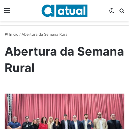
Menu
Switch
P
Início
/
Abertura da Semana Rural
Abertura da Semana
Rural