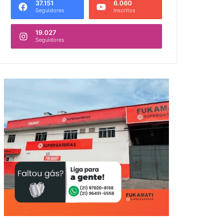
37.151
6.060
Seguidores
Inscritos
19.027
Seguidores