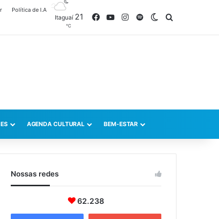
r
Política de I.A
21
Facebook
YouTube
Instagram
Spotify
Switch skin
Procurar po
Itaguaí
℃
ES
AGENDA CULTURAL
BEM-ESTAR
Nossas redes
62.238