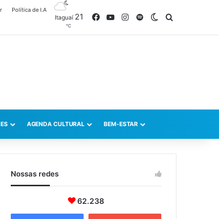
r
Política de I.A
21
Facebook
YouTube
Instagram
Spotify
Switch skin
Procurar po
Itaguaí
℃
ES
AGENDA CULTURAL
BEM-ESTAR
Nossas redes
62.238