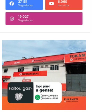
37.151
6.060
Seguidores
Inscritos
19.027
Seguidores