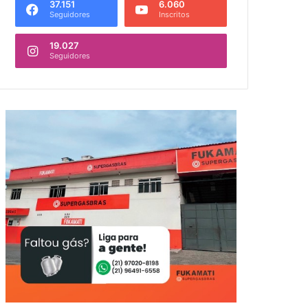
37.151
6.060
Seguidores
Inscritos
19.027
Seguidores