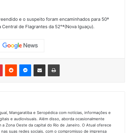
preendido e o suspeito foram encaminhados para 50ª
a Central de Flagrantes da 52°ª(Nova Iguaçu).
Pinterest
Reddit
Messenger
Compartilhar via e-mail
Imprimir
guaí, Mangaratiba e Seropédica com notícias, informações e
igitais e audiovisuais. Além disso, aborda ocasionalmente
 Zona Oeste da capital do Rio de Janeiro. O Atual oferece
e nas suas redes sociais, com o compromisso de imprensa