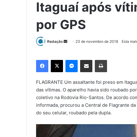
Itaguaí após vít
por GPS
Redação
M
23 de novembro de 2018
Esta mat
a
n
Facebook
X
Messenger
Compartilhar via e-mail
Imprimir
d
e
u
FLAGRANTE Um assaltante foi preso em Itaguaí,
m
das vítimas. O aparelho havia sido roubado por
e
coletivo na Rodovia Rio-Santos. De acordo com
-
informada, procurou a Central de Flagrante da 
m
do seu celular, roubado pela dupla.
a
i
l