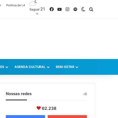
r
Política de I.A
21
Facebook
YouTube
Instagram
Spotify
Switch skin
Procurar po
Itaguaí
℃
ES
AGENDA CULTURAL
BEM-ESTAR
Nossas redes
62.238