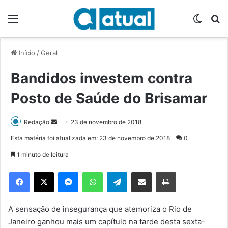
Menu
Switch
P
Início
/
Geral
Bandidos investem contra
Posto de Saúde do Brisamar
Redação
M
23 de novembro de 2018
a
Esta matéria foi atualizada em: 23 de novembro de 2018
0
n
1 minuto de leitura
d
e
Facebook
X
Messenger
WhatsApp
Telegram
Compartilhar via e-mail
Imprimir
u
m
e
A sensação de insegurança que atemoriza o Rio de
-
Janeiro ganhou mais um capítulo na tarde desta sexta-