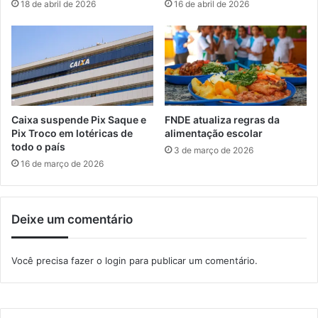
18 de abril de 2026
16 de abril de 2026
t
s
i
u
m
2
a
0
r
1
a
9
s
t
Caixa suspende Pix Saque e
FNDE atualiza regras da
r
Pix Troco em lotéricas de
alimentação escolar
e
todo o país
3 de março de 2026
a
16 de março de 2026
r
c
e
Deixe um comentário
l
u
l
Você precisa fazer o
login
para publicar um comentário.
a
r
p
o