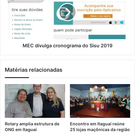
C
a
é
d
i
p
i
l
r
v
e
u
s
l
o
g
e
a
MEC divulga cronograma do Sisu 2019
m
c
I
r
t
o
Matérias relacionadas
a
n
g
o
u
g
a
r
í
a
a
m
p
a
ó
d
s
o
Rotary amplia estrutura de
Encontro em Itaguaí reúne
v
S
ONG em Itaguaí
25 lojas maçônicas da região
í
i