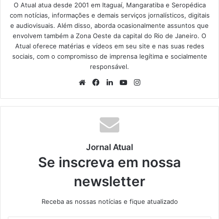
O Atual atua desde 2001 em Itaguaí, Mangaratiba e Seropédica
com notícias, informações e demais serviços jornalísticos, digitais
e audiovisuais. Além disso, aborda ocasionalmente assuntos que
envolvem também a Zona Oeste da capital do Rio de Janeiro. O
Atual oferece matérias e vídeos em seu site e nas suas redes
sociais, com o compromisso de imprensa legítima e socialmente
responsável.
We
Fa
Lin
Yo
Ins
bsi
ce
ke
uT
tag
te
bo
din
ub
ra
ok
e
m
Jornal Atual
Se inscreva em nossa
newsletter
Receba as nossas notícias e fique atualizado