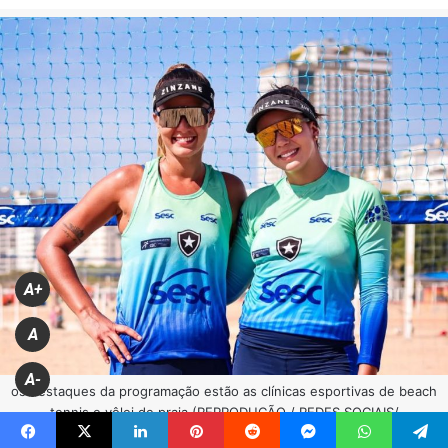
A+
A
A-
os destaques da programação estão as clínicas esportivas de beach
tennis e vôlei de praia (REPRODUÇÃO / REDES SOCIAIS/
@SESCBOTAFOGOPRAIA)