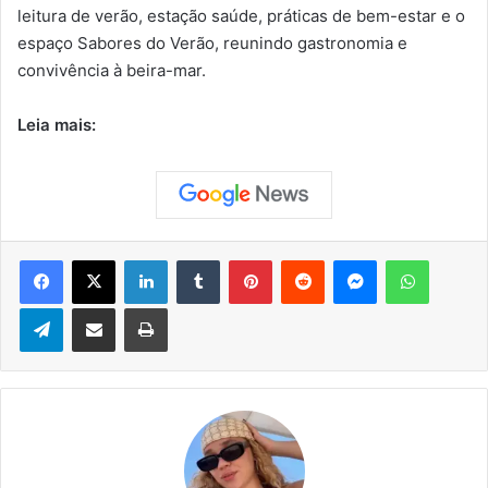
leitura de verão, estação saúde, práticas de bem-estar e o
espaço Sabores do Verão, reunindo gastronomia e
convivência à beira-mar.
Leia mais:
Facebook
X
Linkedin
Tumblr
Pinterest
Reddit
Messenger
WhatsApp
Telegram
Compartilhar via e-mail
Imprimir