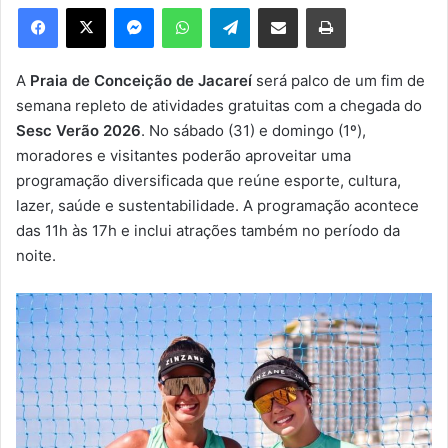
e
Facebook
X
Messenger
WhatsApp
Telegram
Compartilhar via e-mail
Imprimir
u
m
e
A
Praia de Conceição de Jacareí
será palco de um fim de
-
semana repleto de atividades gratuitas com a chegada do
m
Sesc Verão 2026
. No sábado (31) e domingo (1º),
a
moradores e visitantes poderão aproveitar uma
i
programação diversificada que reúne esporte, cultura,
l
lazer, saúde e sustentabilidade. A programação acontece
das 11h às 17h e inclui atrações também no período da
noite.