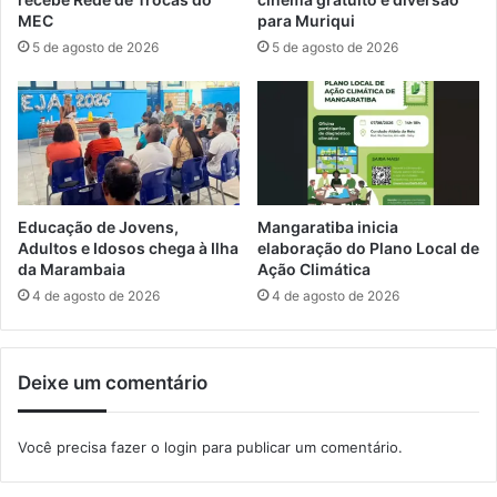
e
a
MEC
para Muriqui
d
p
5 de agosto de 2026
5 de agosto de 2026
e
ó
i
s
d
o
o
C
s
a
o
r
s
n
e
a
Educação de Jovens,
Mangaratiba inicia
P
v
Adultos e Idosos chega à Ilha
elaboração do Plano Local de
C
da Marambaia
Ação Climática
a
D
l
4 de agosto de 2026
4 de agosto de 2026
s
Deixe um comentário
Você precisa fazer o
login
para publicar um comentário.