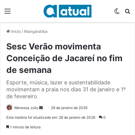
Menu
Switch
P
Início
/
Mangaratiba
Sesc Verão movimenta
Conceição de Jacareí no fim
de semana
Esporte, música, lazer e sustentabilidade
movimentam a praia nos dias 31 de janeiro e 1º
de fevereiro
Wanessa Jully
M
28 de janeiro de 2026
a
Esta matéria foi atualizada em: 28 de janeiro de 2026
0
n
1 minuto de leitura
d