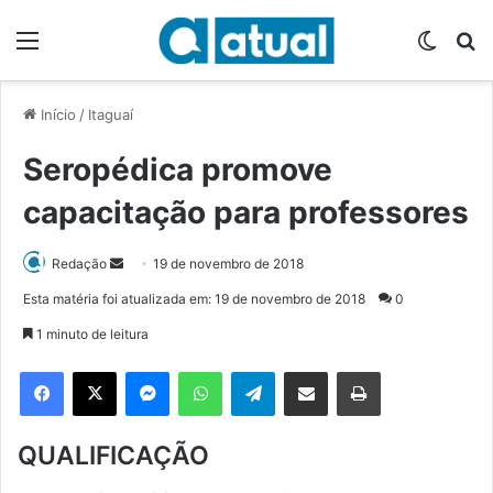
Menu
Switch
P
Início
/
Itaguaí
Seropédica promove
capacitação para professores
Redação
M
19 de novembro de 2018
a
Esta matéria foi atualizada em: 19 de novembro de 2018
0
n
1 minuto de leitura
d
e
Facebook
X
Messenger
WhatsApp
Telegram
Compartilhar via e-mail
Imprimir
u
m
QUALIFICAÇÃO
e
-