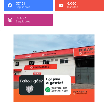
37.151
6.060
Seguidores
Inscritos
19.027
Seguidores