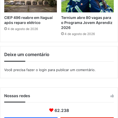
n
d
c
i
o
c
CIEP 496 reabre em Itaguaí
Ternium abre 80 vagas para
n
a
após reparo elétrico
o Programa Jovem Aprendiz
t
2026
4 de agosto de 2026
r
4 de agosto de 2026
o
e
m
Deixe um comentário
S
e
r
Você precisa fazer o
login
para publicar um comentário.
o
p
é
d
i
Nossas redes
c
a
62.238