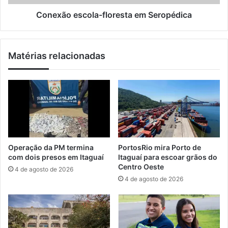
ç
s
ã
c
Conexão escola-floresta em Seropédica
o
o
F
l
í
a
Matérias relacionadas
s
-
i
f
c
l
a
o
p
r
a
e
r
s
t
t
i
a
Operação da PM termina
PortosRio mira Porto de
c
e
com dois presos em Itaguaí
Itaguaí para escoar grãos do
i
m
Centro Oeste
4 de agosto de 2026
p
S
4 de agosto de 2026
a
e
m
r
d
o
e
p
e
é