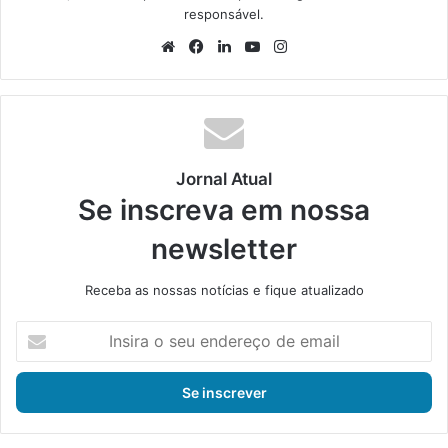
responsável.
We
Fa
Lin
Yo
Ins
bsi
ce
ke
uT
tag
te
bo
din
ub
ra
ok
e
m
Jornal Atual
Se inscreva em nossa
newsletter
Receba as nossas notícias e fique atualizado
I
n
s
i
r
a