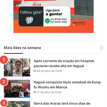
m
e
n
i
n
a
s
Mais lidas na semana
Após corrente de oração em hospital,
paciente recebe alta em Itaguaí
28 de julho de 2026
Itaguaí conquista título estadual de Kung-
fu Wushu em Maricá
27 de julho de 2026
Serra das Araras terá cinco dias de