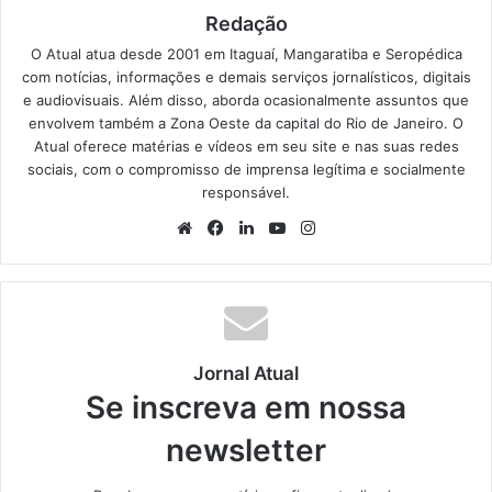
Redação
O Atual atua desde 2001 em Itaguaí, Mangaratiba e Seropédica
com notícias, informações e demais serviços jornalísticos, digitais
e audiovisuais. Além disso, aborda ocasionalmente assuntos que
envolvem também a Zona Oeste da capital do Rio de Janeiro. O
Atual oferece matérias e vídeos em seu site e nas suas redes
sociais, com o compromisso de imprensa legítima e socialmente
responsável.
We
Fa
Lin
Yo
Ins
bsi
ce
ke
uT
tag
te
bo
din
ub
ra
ok
e
m
Jornal Atual
Se inscreva em nossa
newsletter