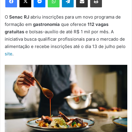
u
m
e
O
Senac RJ
abriu inscrições para um novo programa de
-
formação em
gastronomia
que oferece
112 vagas
m
gratuitas
e bolsas-auxílio de até R$ 1 mil por mês. A
a
iniciativa busca qualificar profissionais para o mercado de
i
alimentação e recebe inscrições até o dia 13 de julho pelo
l
site
.