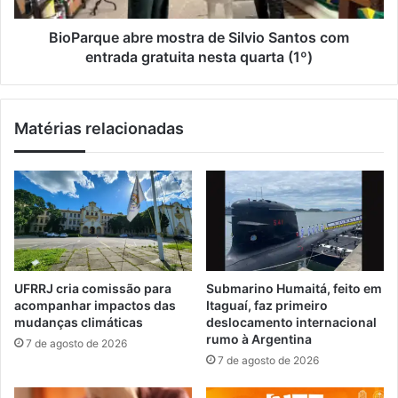
e
e
J
a
BioParque abre mostra de Silvio Santos com
a
b
entrada gratuita nesta quarta (1º)
g
r
u
e
a
m
Matérias relacionadas
n
o
u
s
m
t
c
r
e
a
l
d
e
e
b
S
r
i
UFRRJ cria comissão para
Submarino Humaitá, feito em
a
l
acompanhar impactos das
Itaguaí, faz primeiro
m
v
mudanças climáticas
deslocamento internacional
S
i
rumo à Argentina
7 de agosto de 2026
ã
o
7 de agosto de 2026
o
S
P
a