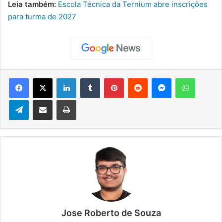
Leia também:
Escola Técnica da Ternium abre inscrições
para turma de 2027
Facebook
X
Linkedin
Tumblr
Pinterest
Reddit
Messenger
WhatsApp
Telegram
Compartilhar via e-mail
Imprimir
Jose Roberto de Souza