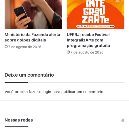
e
n
d
t
r
o
o
s
c
o
Ministério da Fazenda alerta
UFRRJ recebe Festival
m
sobre golpes digitais
IntegralizArte com
programação gratuita
e
7 de agosto de 2026
n
7 de agosto de 2026
t
r
a
Deixe um comentário
d
a
g
Você precisa fazer o
login
para publicar um comentário.
r
a
t
u
i
Nossas redes
t