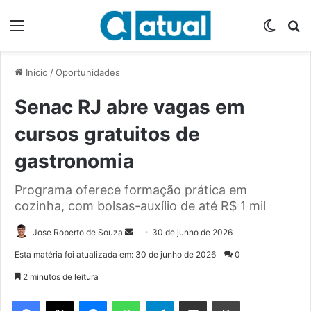
Menu
Switch
P
Início
/
Oportunidades
Senac RJ abre vagas em
cursos gratuitos de
gastronomia
Programa oferece formação prática em
cozinha, com bolsas-auxílio de até R$ 1 mil
Jose Roberto de Souza
M
30 de junho de 2026
a
Esta matéria foi atualizada em: 30 de junho de 2026
0
n
2 minutos de leitura
d
e
Facebook
X
Messenger
WhatsApp
Telegram
Compartilhar via e-mail
Imprimir