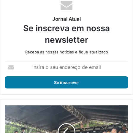
Jornal Atual
Se inscreva em nossa
newsletter
Receba as nossas notícias e fique atualizado
I
n
s
i
r
a
o
s
F
e
e
u
s
e
t
n