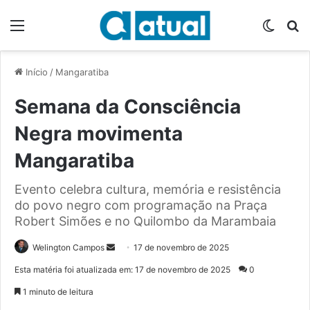
Menu
Switch
P
Início
/
Mangaratiba
Semana da Consciência
Negra movimenta
Mangaratiba
Evento celebra cultura, memória e resistência
do povo negro com programação na Praça
Robert Simões e no Quilombo da Marambaia
Welington Campos
M
17 de novembro de 2025
a
Esta matéria foi atualizada em: 17 de novembro de 2025
0
n
1 minuto de leitura
d