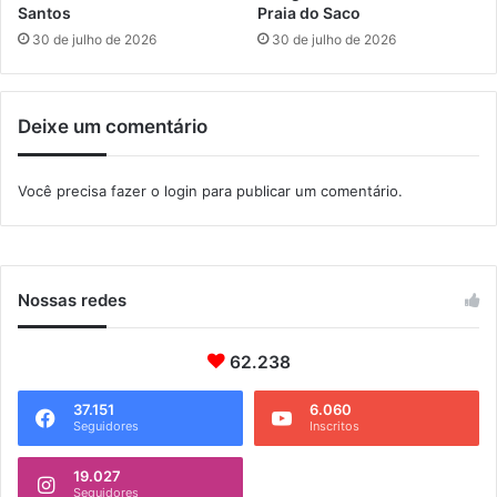
s
o
Santos
Praia do Saco
t
s
30 de julho de 2026
30 de julho de 2026
r
c
o
r
n
i
Deixe um comentário
o
a
m
t
i
i
Você precisa fazer o
login
para publicar um comentário.
a
v
e
o
a
s
a
r
Nossas redes
t
e
e
62.238
m
I
37.151
6.060
Seguidores
Inscritos
t
a
g
19.027
Seguidores