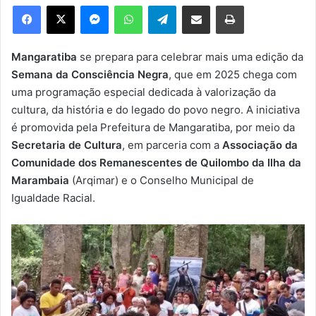
e
Facebook
X
Messenger
WhatsApp
Telegram
Compartilhar via e-mail
Imprimir
u
m
e
Mangaratiba
se prepara para celebrar mais uma edição da
-
Semana da Consciência Negra
, que em 2025 chega com
m
uma programação especial dedicada à valorização da
a
cultura, da história e do legado do povo negro. A iniciativa
i
é promovida pela Prefeitura de Mangaratiba, por meio da
l
Secretaria de Cultura
, em parceria com a
Associação da
Comunidade dos Remanescentes de Quilombo da Ilha da
Marambaia
(Arqimar) e o Conselho Municipal de
Igualdade Racial.