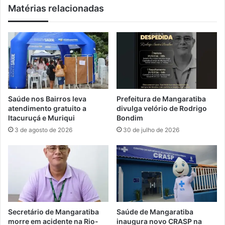
Matérias relacionadas
c
n
a
e
a
m
c
A
u
n
l
g
t
r
u
a
r
t
Saúde nos Bairros leva
Prefeitura de Mangaratiba
a
e
atendimento gratuito a
divulga velório de Rodrigo
c
m
Itacuruçá e Muriqui
Bondim
a
s
3 de agosto de 2026
30 de julho de 2026
i
h
ç
o
a
w
r
s
a
e
,
p
a
r
g
a
Secretário de Mangaratiba
Saúde de Mangaratiba
a
t
morre em acidente na Rio-
inaugura novo CRASP na