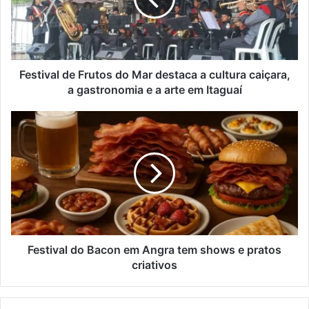
i
d
v
e
a
r
l
e
d
ç
e
Festival de Frutos do Mar destaca a cultura caiçara,
o
F
a gastronomia e a arte em Itaguaí
d
r
e
u
F
e
t
e
m
o
s
a
s
t
i
d
i
l
o
v
M
a
a
l
r
d
d
o
Festival do Bacon em Angra tem shows e pratos
e
B
criativos
s
a
t
c
a
o