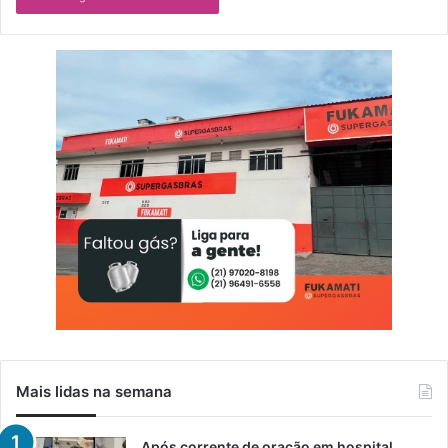
u
a
í
Mais lidas na semana
Após corrente de oração em hospital,