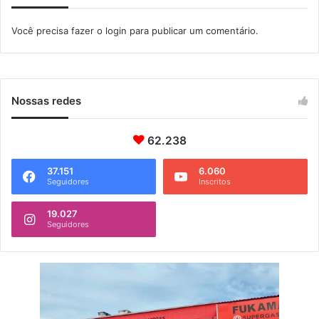
ç
o
õ
d
Você precisa fazer o
login
para publicar um comentário.
e
a
s
s
u
a
e
Nossas redes
m
p
62.238
r
e
s
37.151
6.060
Seguidores
Inscritos
a
19.027
Seguidores