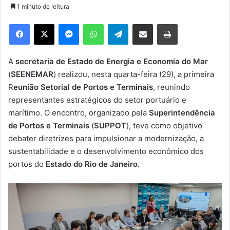
1 minuto de leitura
d
e
Facebook
X
Messenger
WhatsApp
Telegram
Compartilhar via e-mail
Imprimir
u
m
e
A
secretaria de Estado de Energia e Economia do Mar
-
(
SEENEMAR
) realizou, nesta quarta-feira (29), a primeira
m
R
eunião Setorial de Portos e Terminais
, reunindo
a
representantes estratégicos do setor portuário e
i
marítimo. O encontro, organizado pela
Superintendência
l
de Portos e Terminais
(
SUPPOT
), teve como objetivo
debater diretrizes para impulsionar a modernização, a
sustentabilidade e o desenvolvimento econômico dos
portos do
Estado do Rio de Janeiro
.