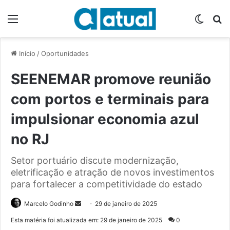
Menu
Switch
P
Início
/
Oportunidades
SEENEMAR promove reunião
com portos e terminais para
impulsionar economia azul
no RJ
Setor portuário discute modernização,
eletrificação e atração de novos investimentos
para fortalecer a competitividade do estado
Marcelo Godinho
M
29 de janeiro de 2025
a
Esta matéria foi atualizada em: 29 de janeiro de 2025
0
n