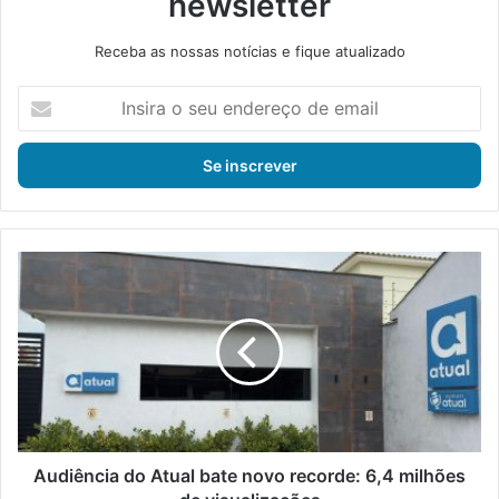
newsletter
Receba as nossas notícias e fique atualizado
I
n
s
i
r
a
o
s
A
e
u
u
d
e
i
n
ê
d
n
e
c
r
i
e
a
ç
d
Audiência do Atual bate novo recorde: 6,4 milhões
o
o