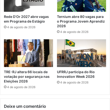
6
p
,
l
4
a
Rede D’Or 2027 abre vagas
Ternium abre 80 vagas para
m
n
em Programa de Estágio
o Programa Jovem Aprendiz
i
e
2026
4 de agosto de 2026
l
j
4 de agosto de 2026
h
a
õ
m
e
e
s
n
d
t
e
o
v
f
i
i
TRE-RJ altera 66 locais de
UFRRJ participa do Rio
s
n
votação por segurança nas
Innovation Week 2026
u
a
Eleições 2026
4 de agosto de 2026
a
n
4 de agosto de 2026
l
c
i
e
z
i
Deixe um comentário
a
r