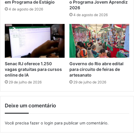
em Programa de Estágio
o Programa Jovem Aprendiz
o
a
2026
4 de agosto de 2026
m
l
4 de agosto de 2026
o
c
b
o
i
m
l
d
i
a
z
d
a
o
M
s
Senac RJ oferece 1.250
Governo do Rio abre edital
a
t
vagas gratuitas para cursos
para circuito de feiras de
n
e
online de IA
artesanato
g
r
29 de julho de 2026
29 de julho de 2026
a
r
r
i
a
t
Deixe um comentário
t
o
i
r
b
i
Você precisa fazer o
login
para publicar um comentário.
a
a
i