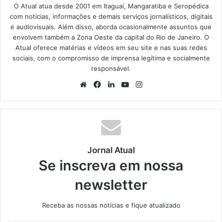
O Atual atua desde 2001 em Itaguaí, Mangaratiba e Seropédica
com notícias, informações e demais serviços jornalísticos, digitais
e audiovisuais. Além disso, aborda ocasionalmente assuntos que
envolvem também a Zona Oeste da capital do Rio de Janeiro. O
Atual oferece matérias e vídeos em seu site e nas suas redes
sociais, com o compromisso de imprensa legítima e socialmente
responsável.
We
Fa
Lin
Yo
Ins
bsi
ce
ke
uT
tag
te
bo
din
ub
ra
ok
e
m
Jornal Atual
Se inscreva em nossa
newsletter
Receba as nossas notícias e fique atualizado