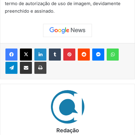
termo de autorização de uso de imagem, devidamente
preenchido e assinado.
Facebook
X
Linkedin
Tumblr
Pinterest
Reddit
Messenger
WhatsApp
Telegram
Compartilhar via e-mail
Imprimir
Redação