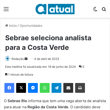
Menu
Switch
P
Início
/
Oportunidades
Sebrae seleciona analista
para a Costa Verde
Redação
M
4 de abril de 2023
a
Esta matéria foi atualizada em: 18 de junho de 2024
0
n
1 minuto de leitura
d
e
Facebook
X
Messenger
WhatsApp
Telegram
Compartilhar via e-mail
Imprimir
u
m
e
O
Sebrae Rio
informa que tem uma vaga aberta de analista
-
para atuar na
Região da Costa Verde
. O candidato deve