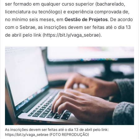
m
ser formado em qualquer curso superior (bacharelado,
a
licenciatura ou tecnólogo) e experiência comprovada de,
i
no mínimo seis meses, em
Gestão de Projetos
. De acordo
l
com o Sebrae, as inscrições devem ser feitas até o dia 13
de abril pelo link (https://bit.ly/vaga_sebrae).
As inscrições devem ser feitas até o dia 13 de abril pelo link:
https://bit.ly/vaga_sebrae (FOTO REPRODUÇÃO)