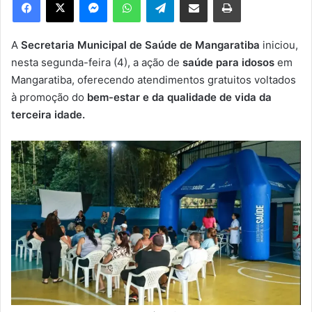
u
m
e
A
Secretaria Municipal de Saúde de Mangaratiba
iniciou,
-
nesta segunda-feira (4), a ação de
saúde para idosos
em
m
Mangaratiba, oferecendo atendimentos gratuitos voltados
a
à promoção do
bem-estar e da qualidade de vida da
i
terceira idade.
l