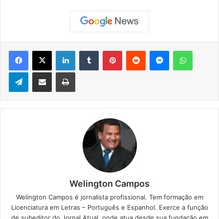
Facebook
X
Linkedin
Tumblr
Pinterest
Reddit
Messenger
WhatsApp
Telegram
Compartilhar via e-mail
Imprimir
Welington Campos
Welington Campos é jornalista profissional. Tem formação em
Licenciatura em Letras – Português e Espanhol. Exerce a função
de subeditor do Jornal Atual, onde atua desde sua fundação em