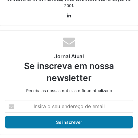
2001.
Lin
ke
din
Jornal Atual
Se inscreva em nossa
newsletter
Receba as nossas notícias e fique atualizado
I
n
s
i
r
a