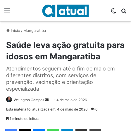
Menu
Switch
P
Início
/
Mangaratiba
Saúde leva ação gratuita para
idosos em Mangaratiba
Atendimentos seguem até o fim de maio em
diferentes distritos, com serviços de
prevenção, vacinação e orientação
especializada
Welington Campos
M
4 de maio de 2026
a
Esta matéria foi atualizada em: 4 de maio de 2026
0
n
1 minuto de leitura
d
e
Facebook
X
Messenger
WhatsApp
Telegram
Compartilhar via e-mail
Imprimir