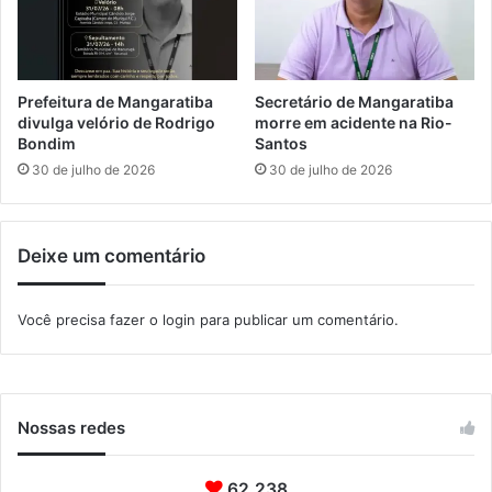
s
d
i
a
a
e
i
m
n
M
Prefeitura de Mangaratiba
Secretário de Mangaratiba
d
a
divulga velório de Rodrigo
morre em acidente na Rio-
í
n
Bondim
Santos
g
g
30 de julho de 2026
30 de julho de 2026
e
a
n
r
a
a
Deixe um comentário
t
i
b
Você precisa fazer o
login
para publicar um comentário.
a
Nossas redes
62.238