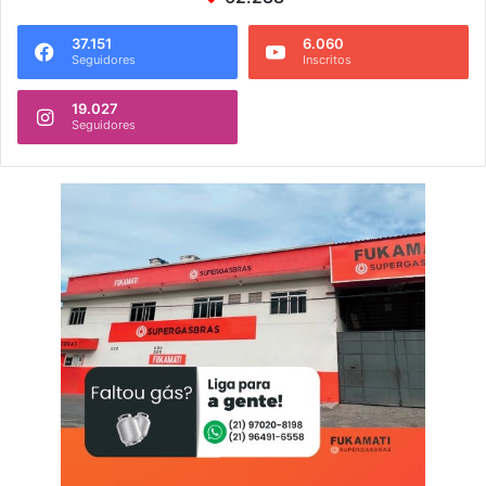
37.151
6.060
Seguidores
Inscritos
19.027
Seguidores