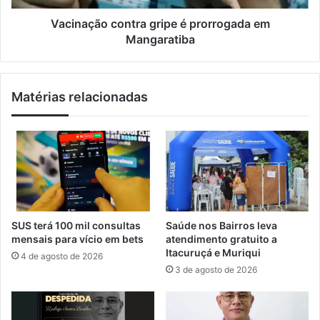
F
o
R
c
Vacinação contra gripe é prorrogada em
R
o
Mangaratiba
J
n
l
t
a
r
Matérias relacionadas
n
a
ç
g
a
r
l
i
i
p
v
e
r
é
o
p
d
r
SUS terá 100 mil consultas
Saúde nos Bairros leva
e
o
mensais para vício em bets
atendimento gratuito a
f
r
Itacuruçá e Muriqui
4 de agosto de 2026
a
r
3 de agosto de 2026
n
o
t
g
a
a