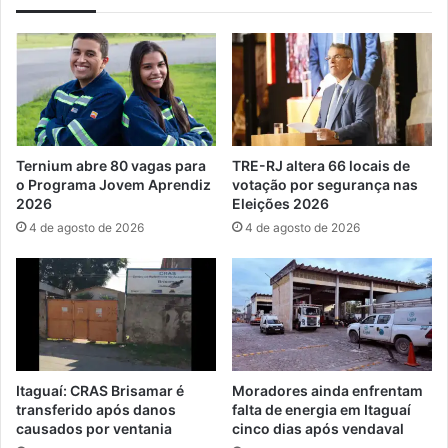
o
l
P
e
o
p
l
c
o
o
s
n
C
c
o
o
Ternium abre 80 vagas para
TRE-RJ altera 66 locais de
m
r
o Programa Jovem Aprendiz
votação por segurança nas
p
r
2026
Eleições 2026
e
e
4 de agosto de 2026
4 de agosto de 2026
t
a
i
o
t
t
i
í
v
t
o
u
s
l
d
o
Itaguaí: CRAS Brisamar é
Moradores ainda enfrentam
o
d
transferido após danos
falta de energia em Itaguaí
S
e
causados por ventania
cinco dias após vendaval
e
u