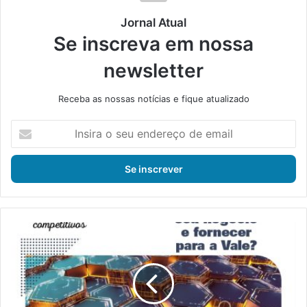
Jornal Atual
Se inscreva em nossa
newsletter
Receba as nossas notícias e fique atualizado
I
n
s
i
r
a
o
s
I
e
n
u
s
e
c
n
r
d
i