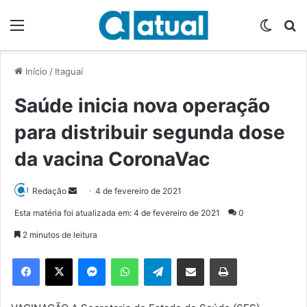
Menu
Switch
P
Início
/
Itaguaí
Saúde inicia nova operação
para distribuir segunda dose
da vacina CoronaVac
Redação
M
4 de fevereiro de 2021
a
Esta matéria foi atualizada em: 4 de fevereiro de 2021
0
n
2 minutos de leitura
d
e
Facebook
X
Messenger
WhatsApp
Telegram
Compartilhar via e-mail
Imprimir
u
m
e