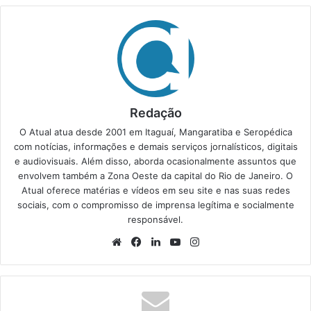
Redação
O Atual atua desde 2001 em Itaguaí, Mangaratiba e Seropédica
com notícias, informações e demais serviços jornalísticos, digitais
e audiovisuais. Além disso, aborda ocasionalmente assuntos que
envolvem também a Zona Oeste da capital do Rio de Janeiro. O
Atual oferece matérias e vídeos em seu site e nas suas redes
sociais, com o compromisso de imprensa legítima e socialmente
responsável.
We
Fa
Lin
Yo
Ins
bsi
ce
ke
uT
tag
te
bo
din
ub
ra
ok
e
m