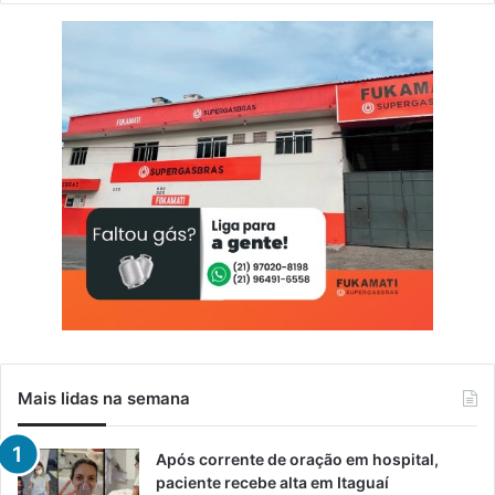
d
a
d
é
c
a
d
a
n
a
e
n
e
r
g
i
a
Mais lidas na semana
Após corrente de oração em hospital,
paciente recebe alta em Itaguaí