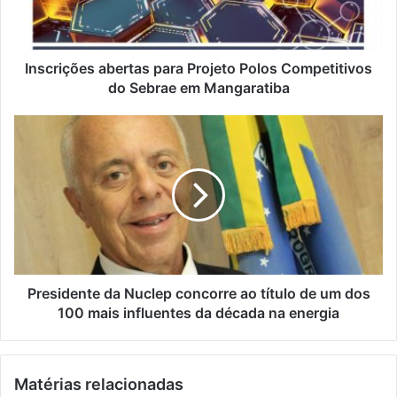
e
ç
r
õ
e
e
ç
s
Inscrições abertas para Projeto Polos Competitivos
o
a
do Sebrae em Mangaratiba
d
b
e
e
P
e
r
r
m
t
e
a
a
s
i
s
i
l
p
d
a
e
r
n
a
t
P
e
Presidente da Nuclep concorre ao título de um dos
r
d
100 mais influentes da década na energia
o
a
j
N
e
u
Matérias relacionadas
t
c