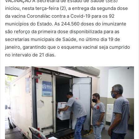
VACINAÇÃO A Secretaria de Estado de Saúde (SES)
-
iniciou, nesta terça-feira (2), a entrega da segunda dose
m
da vacina CoronaVac contra a Covid-19 para os 92
a
municípios do Estado. As 244.560 doses do imunizante
i
são reforço da primeira dose disponibilizada para as
l
secretarias municipais de Saúde, no último dia 19 de
janeiro, garantindo que o esquema vacinal seja cumprido
no intervalo de 21 dias.