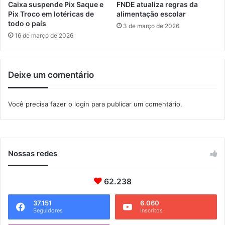
a
u
Caixa suspende Pix Saque e
FNDE atualiza regras da
d
n
Pix Troco em lotéricas de
alimentação escolar
o
i
todo o país
3 de março de 2026
s
c
16 de março de 2026
e
i
d
p
a
a
Deixe um comentário
v
l
a
c
Você precisa fazer o
login
para publicar um comentário.
i
n
a
C
o
Nossas redes
r
o
n
62.238
a
V
37.151
6.060
Seguidores
Inscritos
a
c