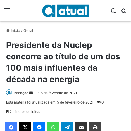
Menu
Switch
P
Início
/
Geral
Presidente da Nuclep
concorre ao título de um dos
100 mais influentes da
década na energia
Redação
M
5 de fevereiro de 2021
a
Esta matéria foi atualizada em: 5 de fevereiro de 2021
0
n
2 minutos de leitura
d
e
Facebook
X
Messenger
WhatsApp
Telegram
Compartilhar via e-mail
Imprimir
u