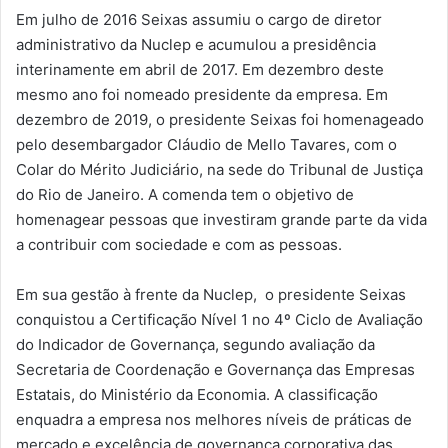
Em julho de 2016
Seixas
assumiu o cargo de diretor
administrativo da
Nuclep
e acumulou a p
residência
interinamente em abril de 2017. Em dezembro de
ste
mesmo ano
foi nomeado presidente da
empresa
. Em
dezembro de 2019, o presiden
te Seixas foi homenageado
pelo desembargador Clá
udio de Mello Tavares, com o
Colar do Mérito Judiciário
,
na sede do Tribun
al de Justiça
do Rio de Janeiro
. A comenda tem
o objetivo de
homenagear pessoas que investiram grande parte da vida
a contribuir com sociedade e
com as
pessoas.
Em sua gestão à frente da
Nuclep
,
o presidente Seixas
conquistou
a Certificação Nível 1
no 4º Ciclo de Avaliação
do Indicador de Governança
, segundo avaliação
da
Secretaria de Coordenação e Governança das Empresas
Esta
tais, do Ministério da Economia
. A classificação
enquadra a empresa nos melhores níveis de práticas de
mercado e excelência de governança corporativa das