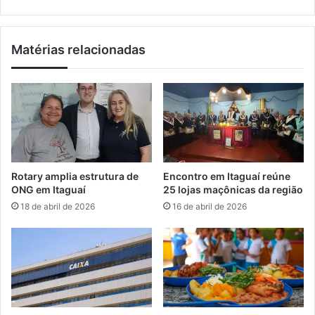
o
V
p
a
a
l
Matérias relacionadas
r
e
a
p
d
a
i
s
s
s
t
a
r
p
i
o
b
r
Rotary amplia estrutura de
Encontro em Itaguaí reúne
u
v
ONG em Itaguaí
25 lojas maçônicas da região
i
i
18 de abril de 2026
16 de abril de 2026
r
s
s
t
e
o
g
r
u
i
n
a
d
m