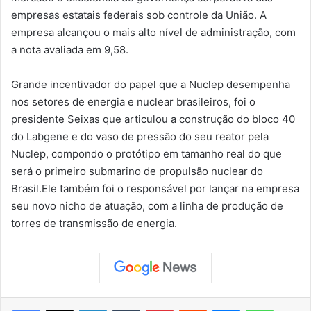
empresas estatais federais
sob controle
da União. A
empresa alcançou o mais alto nível de administração, com
a nota avaliada em 9,58.
Grande incentivador do papel que a
Nuclep
desempenha
nos setores de
e
nergia e
n
uclear brasileiros
, foi
o
presidente Seixas que
articulou a construção do bloco 40
do
Labgene
e do vaso de pressão do seu r
eator pela
N
uclep
,
compondo o
protótipo em tamanho real do que
será o primeiro submarino de propulsão nuclear do
Brasil.
Ele também foi o responsável por
lança
r
na empresa
seu novo nicho de atuação
,
com
a
linha de produção de
torres de transmissão de energia.
Facebook
X
Linkedin
Tumblr
Pinterest
Reddit
Messenger
WhatsApp