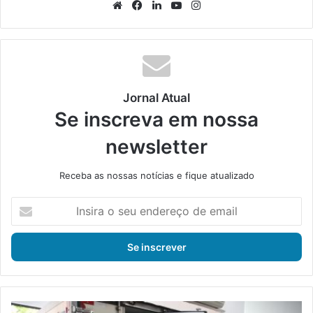
We
Fa
Lin
Yo
Ins
bsi
ce
ke
uT
tag
te
bo
din
ub
ra
ok
e
m
Jornal Atual
Se inscreva em nossa
newsletter
Receba as nossas notícias e fique atualizado
I
n
s
i
r
a
o
s
S