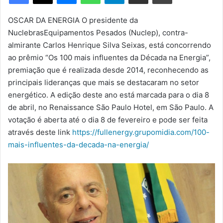
m
e
OSCAR DA ENERGIA
O presidente da
-
Nuclebras
Equipamentos Pesados
(
Nuclep
), contra-
m
almirante
Carlos Henrique Silva Seixas, está concorrendo
a
ao prêmio “Os 100 mais influentes da Década na Energia”
,
i
premiação que é realizada desde
2014
, reconhecendo
as
l
principais lideranças que mais se destacaram no setor
energético. A edição deste ano está marcada para o dia 8
de abril, no
Renaissance
São Paulo Hotel, em São Paulo.
A
votação é aberta até o dia 8 de fevereiro e pode ser feita
através deste link
https://fullenergy.grupomidia.com/100-
mais-influentes-da-decada-na-energia/