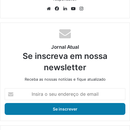
We
Fa
Lin
Yo
Ins
bsi
ce
ke
uT
tag
te
bo
din
ub
ra
ok
e
m
Jornal Atual
Se inscreva em nossa
newsletter
Receba as nossas notícias e fique atualizado
I
n
s
i
r
a
o