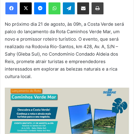
e
Facebook
X
Messenger
WhatsApp
Telegram
Compartilhar via e-mail
Imprimir
u
m
e
No próximo dia 21 de agosto, às 09h, a Costa Verde será
-
palco do lançamento da Rota Caminhos Verde Mar, um
m
novo e promissor roteiro turístico. O evento, que será
a
realizado na Rodovia Rio-Santos, km 428, Av. A, S/N –
i
Sahy (Gleba Sul), no Condomínio Condado Aldeia dos
l
Reis, promete atrair turistas e empreendedores
interessados em explorar as belezas naturais e a rica
cultura local.