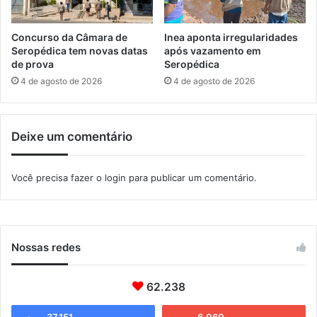
e
r
l
e
e
a
Concurso da Câmara de
Inea aponta irregularidades
i
l
Seropédica tem novas datas
após vazamento em
t
i
de prova
Seropédica
o
z
4 de agosto de 2026
4 de agosto de 2026
r
a
a
r
l
m
p
Deixe um comentário
a
a
i
r
s
Você precisa fazer o
login
para publicar um comentário.
a
d
c
e
a
3
n
0
d
0
Nossas redes
i
p
d
r
a
i
62.238
t
s
o
õ