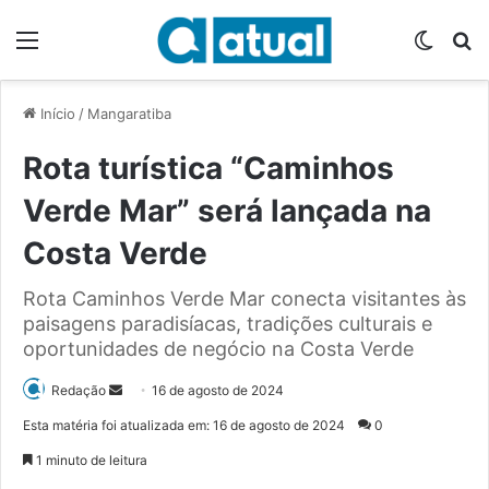
Menu
Switch
P
Início
/
Mangaratiba
Rota turística “Caminhos
Verde Mar” será lançada na
Costa Verde
Rota Caminhos Verde Mar conecta visitantes às
paisagens paradisíacas, tradições culturais e
oportunidades de negócio na Costa Verde
Redação
M
16 de agosto de 2024
a
Esta matéria foi atualizada em: 16 de agosto de 2024
0
n
1 minuto de leitura
d