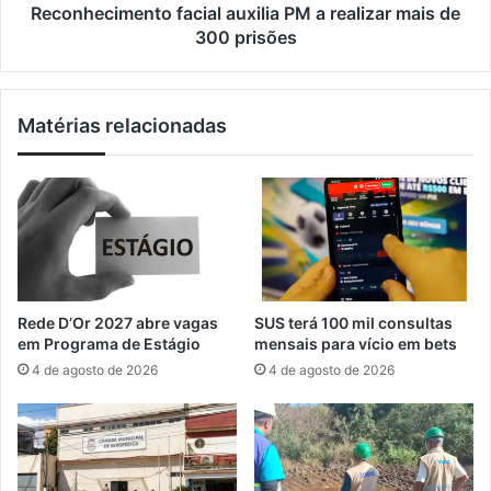
n
m
Reconhecimento facial auxilia PM a realizar mais de
ç
e
300 prisões
a
n
m
t
a
o
Matérias relacionadas
n
f
u
a
a
c
l
i
d
a
e
l
p
a
r
u
o
x
Rede D’Or 2027 abre vagas
SUS terá 100 mil consultas
p
i
em Programa de Estágio
mensais para vício em bets
a
l
4 de agosto de 2026
4 de agosto de 2026
g
i
a
a
n
P
d
M
a
a