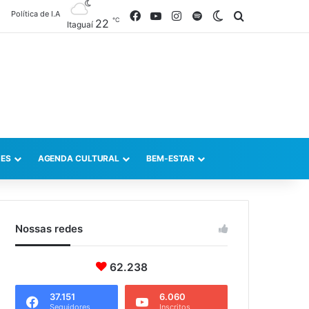
Política de I.A
Facebook
YouTube
Instagram
Spotify
Switch skin
Procurar po
℃
22
Itaguaí
ES
AGENDA CULTURAL
BEM-ESTAR
Nossas redes
62.238
37.151
6.060
Seguidores
Inscritos