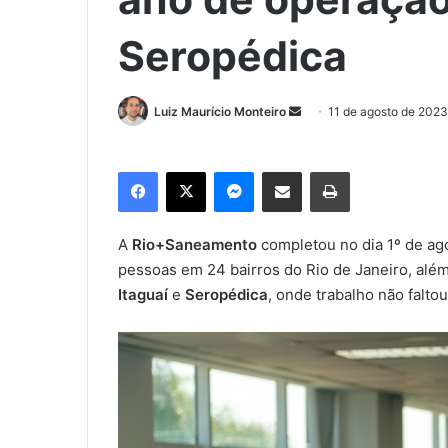
Seropédica
Luiz Maurício Monteiro
M
11 de agosto de 2023
a
n
Facebook
X
Messenger
Compartilhar via e-mail
Imprimir
d
e
u
A
Rio+Saneamento
completou no dia 1º de ag
m
pessoas em 24 bairros do Rio de Janeiro, além
e
Itaguaí
e
Seropédica
, onde trabalho não falt
-
m
a
i
l