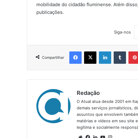
mobilidade do cidadão fluminense. Além disso
publicações.
Siga-nos
Facebook
X
Linkedin
Tumblr
Compartilhar
Redação
O Atual atua desde 2001 em Ita
demais serviços jornalísticos, d
assuntos que envolvem também a
matérias e vídeos em seu site 
legítima e socialmente responsá
We
Fa
Lin
Yo
Ins