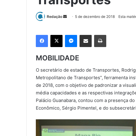
Redação
M
5 de dezembro de 2018
Esta matér
a
n
Facebook
X
Messenger
Compartilhar via e-mail
Imprimir
d
e
u
MOBILIDADE
m
e
O secretário de estado de Transportes, Rodrigo
-
Metropolitano de Transportes”, ferramenta ins
m
de 2018, com o objetivo de padronizar a visual
a
média capacidades e as respectivas integraçõe
i
Palácio Guanabara, contou com a presença do 
l
Econômico, Sérgio Pimentel, e do subsecretár