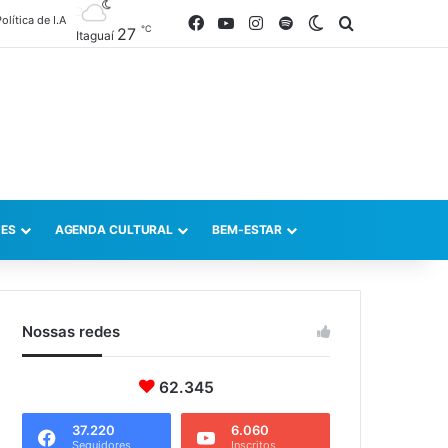
olítica de I.A
Facebook
YouTube
Instagram
Spotify
Switch skin
Procurar po
℃
27
Itaguaí
ES
AGENDA CULTURAL
BEM-ESTAR
Nossas redes
62.345
37.220
6.060
Seguidores
Inscritos