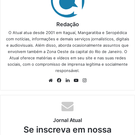
Redação
O Atual atua desde 2001 em Itaguaí, Mangaratiba e Seropédica
com notícias, informações e demais serviços jornalísticos, digitais
e audiovisuais. Além disso, aborda ocasionalmente assuntos que
envolvem também a Zona Oeste da capital do Rio de Janeiro. O
Atual oferece matérias e vídeos em seu site e nas suas redes
sociais, com o compromisso de imprensa legítima e socialmente
responsável.
We
Fa
Lin
Yo
Ins
bsi
ce
ke
uT
tag
te
bo
din
ub
ra
ok
e
m
Jornal Atual
Se inscreva em nossa