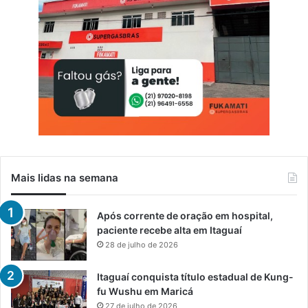
T
e
c
n
o
l
o
g
i
a
Mais lidas na semana
Após corrente de oração em hospital,
paciente recebe alta em Itaguaí
28 de julho de 2026
Itaguaí conquista título estadual de Kung-
fu Wushu em Maricá
27 de julho de 2026