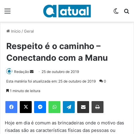
Menu
Switch
P
Início
/
Geral
Respeito é o caminho –
Conectando com a Manu
Redação
M
25 de outubro de 2019
a
Esta matéria foi atualizada em: 25 de outubro de 2019
0
n
1 minuto de leitura
d
e
Facebook
X
Messenger
WhatsApp
Telegram
Compartilhar via e-mail
Imprimir
u
m
e
Hoje em dia é comum as brincadeiras onde o motivo das
-
risadas são as características físicas das pessoas ou