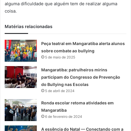
m
alguma dificuldade que alguém tem de realizar alguma
a
coisa.
i
l
Matérias relacionadas
Peça teatral em Mangaratiba alerta alunos
sobre combate ao bullying
5 de maio de 2025
Mangaratiba: patrulheiros mirins
participam do Congresso de Prevenção
do Bullying nas Escolas
5 de abril de 2024
Ronda escolar retoma atividades em
Mangaratiba
6 de fevereiro de 2024
A essência do Natal — Conectando com a