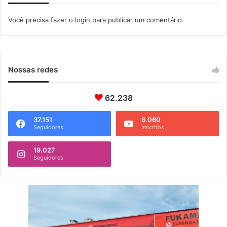
a
a
l
Você precisa fazer o
login
para publicar um comentário.
ç
ã
o
a
S
Nossas redes
e
m
a
62.238
n
a
37.151
6.060
d
Seguidores
Inscritos
a
C
19.027
Seguidores
i
ê
n
c
i
a
e