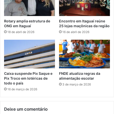
m
d
a
e
ç
T
ã
r
Rotary amplia estrutura de
Encontro em Itaguaí reúne
o
a
ONG em Itaguaí
25 lojas maçônicas da região
e
b
18 de abril de 2026
16 de abril de 2026
s
a
p
l
e
h
c
o
i
–
a
D
l
i
e
r
Caixa suspende Pix Saque e
FNDE atualiza regras da
m
e
Pix Troco em lotéricas de
alimentação escolar
c
i
todo o país
3 de março de 2026
o
t
16 de março de 2026
m
o
e
A
m
t
o
Deixe um comentário
u
r