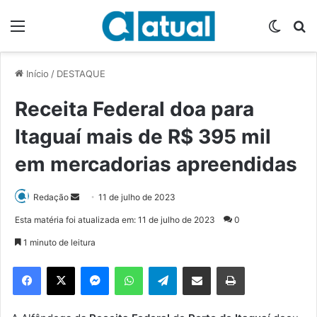
Menu
Switch
P
Início
/
DESTAQUE
Receita Federal doa para
Itaguaí mais de R$ 395 mil
em mercadorias apreendidas
Redação
M
11 de julho de 2023
a
Esta matéria foi atualizada em: 11 de julho de 2023
0
n
1 minuto de leitura
d
e
Facebook
X
Messenger
WhatsApp
Telegram
Compartilhar via e-mail
Imprimir
u
m
e