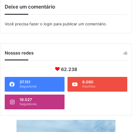
t
Deixe um comentário
a
s
d
Você precisa fazer o
login
para publicar um comentário.
e
l
u
z
e
Nossas redes
g
á
62.238
s
37.151
6.060
Seguidores
Inscritos
19.027
Seguidores