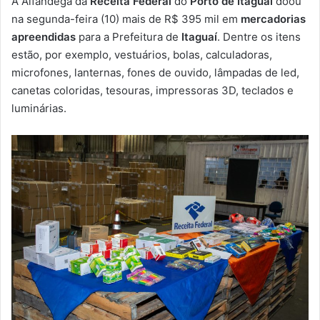
A Alfândega da
Receita Federal
do
Porto de Itaguaí
doou
-
na segunda-feira (10) mais de R$ 395 mil em
mercadorias
m
apreendidas
para a Prefeitura de
Itaguaí
. Dentre os itens
a
estão, por exemplo, vestuários, bolas, calculadoras,
i
microfones, lanternas, fones de ouvido, lâmpadas de led,
l
canetas coloridas, tesouras, impressoras 3D, teclados e
luminárias.