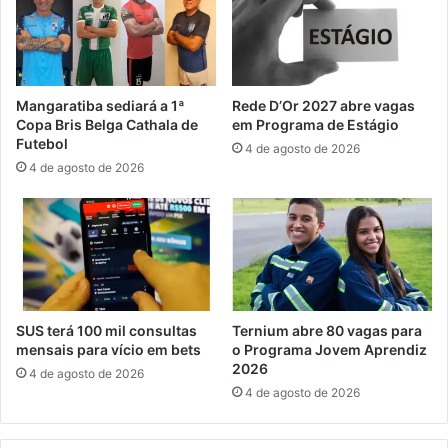
e
o
a
R
g
J
e
t
n
e
Mangaratiba sediará a 1ª
Rede D’Or 2027 abre vagas
t
r
Copa Bris Belga Cathala de
em Programa de Estágio
e
ã
Futebol
4 de agosto de 2026
s
o
4 de agosto de 2026
e
i
m
s
M
e
a
n
n
ç
g
ã
a
o
r
n
SUS terá 100 mil consultas
Ternium abre 80 vagas para
a
a
mensais para vício em bets
o Programa Jovem Aprendiz
t
s
2026
4 de agosto de 2026
i
c
4 de agosto de 2026
b
o
a
n