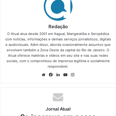
Redação
O Atual atua desde 2001 em Itaguaí, Mangaratiba e Seropédica
com notícias, informações e demais serviços jornalísticos, digitais
e audiovisuais. Além disso, aborda ocasionalmente assuntos que
envolvem também a Zona Oeste da capital do Rio de Janeiro. O
Atual oferece matérias e vídeos em seu site e nas suas redes
sociais, com o compromisso de imprensa legítima e socialmente
responsável.
We
Fa
Lin
Yo
Ins
bsi
ce
ke
uT
tag
te
bo
din
ub
ra
ok
e
m
Jornal Atual