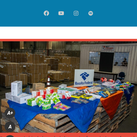
Facebook
YouTube
Instagram
Spotify
A+
A