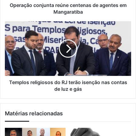
ç
o
Operação conjunta reúne centenas de agentes em
o
n
Mangaratiba
d
j
e
u
T
e
n
e
m
t
m
a
a
p
i
r
l
l
e
o
ú
s
n
r
e
e
c
l
Templos religiosos do RJ terão isenção nas contas
e
i
de luz e gás
n
g
t
i
e
o
Matérias relacionadas
n
s
a
o
s
s
d
d