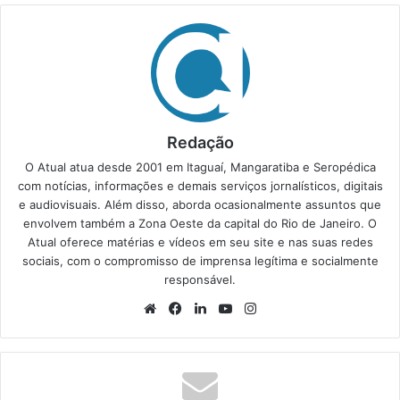
Redação
O Atual atua desde 2001 em Itaguaí, Mangaratiba e Seropédica
com notícias, informações e demais serviços jornalísticos, digitais
e audiovisuais. Além disso, aborda ocasionalmente assuntos que
envolvem também a Zona Oeste da capital do Rio de Janeiro. O
Atual oferece matérias e vídeos em seu site e nas suas redes
sociais, com o compromisso de imprensa legítima e socialmente
responsável.
We
Fa
Lin
Yo
Ins
bsi
ce
ke
uT
tag
te
bo
din
ub
ra
ok
e
m