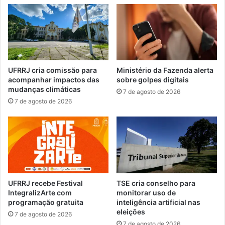
r
1
e
0
n
0
d
v
e
a
s
g
u
a
UFRRJ cria comissão para
Ministério da Fazenda alerta
s
s
acompanhar impactos das
sobre golpes digitais
p
p
mudanças climáticas
7 de agosto de 2026
e
a
7 de agosto de 2026
i
r
t
a
o
n
d
í
e
v
f
e
u
l
r
f
UFRRJ recebe Festival
TSE cria conselho para
t
u
IntegralizArte com
monitorar uso de
o
programação gratuita
inteligência artificial nas
n
eleições
d
7 de agosto de 2026
a
7 de agosto de 2026