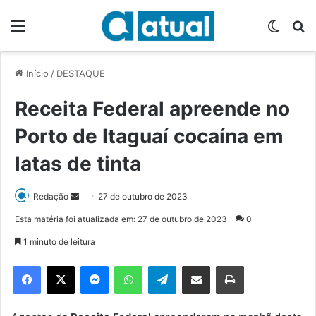
Menu
Switch
P
Início
/
DESTAQUE
Receita Federal apreende no
Porto de Itaguaí cocaína em
latas de tinta
Redação
M
27 de outubro de 2023
a
Esta matéria foi atualizada em: 27 de outubro de 2023
0
n
1 minuto de leitura
d
e
Facebook
X
Messenger
WhatsApp
Telegram
Compartilhar via e-mail
Imprimir
u
m
e