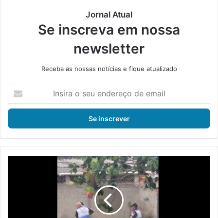
Jornal Atual
Se inscreva em nossa
newsletter
Receba as nossas notícias e fique atualizado
I
n
s
i
r
a
o
s
S
e
e
u
g
e
u
n
r
d
a