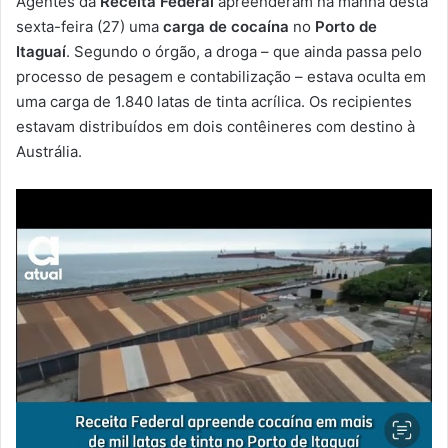
Agentes da
Receita Federal
apreenderam na manhã desta
-
sexta-feira (27) uma
carga de cocaína
no
Porto de
m
Itaguaí
. Segundo o órgão, a droga – que ainda passa pelo
a
processo de pesagem e contabilização – estava oculta em
i
uma carga de 1.840 latas de tinta acrílica. Os recipientes
l
estavam distribuídos em dois contêineres com destino à
Austrália.