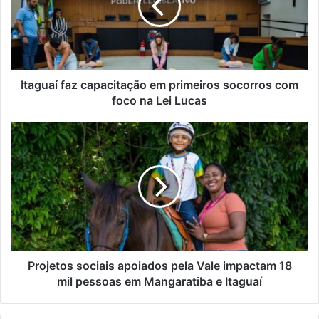
n
u
d
a
e
í
r
f
e
a
ç
z
Itaguaí faz capacitação em primeiros socorros com
o
c
foco na Lei Lucas
d
a
e
p
P
e
a
r
m
c
o
a
i
j
i
t
e
l
a
t
ç
o
ã
s
o
s
e
o
Projetos sociais apoiados pela Vale impactam 18
m
c
mil pessoas em Mangaratiba e Itaguaí
p
i
r
a