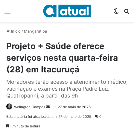
Menu
Switch
P
Início
/
Mangaratiba
Projeto + Saúde oferece
serviços nesta quarta-feira
(28) em Itacuruçá
Moradores terão acesso a atendimento médico,
vacinação e exames na Praça Padre Luiz
Quatropanni, a partir das 9h
Welington Campos
M
27 de maio de 2025
a
Esta matéria foi atualizada em: 27 de maio de 2025
0
n
1 minuto de leitura
d