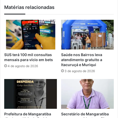
i
i
Matérias relacionadas
m
s
e
a
i
p
r
o
o
i
s
a
s
d
o
o
c
s
SUS terá 100 mil consultas
Saúde nos Bairros leva
o
p
mensais para vício em bets
atendimento gratuito a
r
e
Itacuruçá e Muriqui
4 de agosto de 2026
r
l
3 de agosto de 2026
o
a
s
V
c
a
o
l
m
e
f
i
o
m
c
p
Prefeitura de Mangaratiba
Secretário de Mangaratiba
o