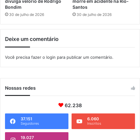
a
divulga velório de Rodrigo
morre em acidente na Rio-
n
c
Bondim
Santos
a
t
30 de julho de 2026
30 de julho de 2026
L
a
e
m
i
1
Deixe um comentário
L
8
u
m
c
i
Você precisa fazer o
login
para publicar um comentário.
a
l
s
p
e
s
s
Nossas redes
o
a
62.238
s
e
m
37.151
6.060
Seguidores
Inscritos
M
a
19.027
n