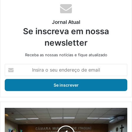
Jornal Atual
Se inscreva em nossa
newsletter
Receba as nossas notícias e fique atualizado
I
n
s
i
r
a
o
s
I
e
t
u
a
e
g