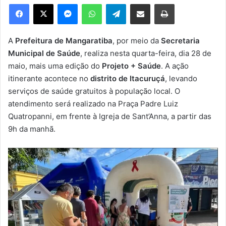
e
Facebook
X
Messenger
WhatsApp
Telegram
Compartilhar via e-mail
Imprimir
u
m
e
A
Prefeitura de Mangaratiba
, por meio da
Secretaria
-
Municipal de Saúde
, realiza nesta quarta-feira, dia 28 de
m
maio, mais uma edição do
Projeto + Saúde
. A ação
a
itinerante acontece no
distrito de Itacuruçá
, levando
i
serviços de saúde gratuitos à população local. O
l
atendimento será realizado na Praça Padre Luiz
Quatropanni, em frente à Igreja de Sant’Anna, a partir das
9h da manhã.