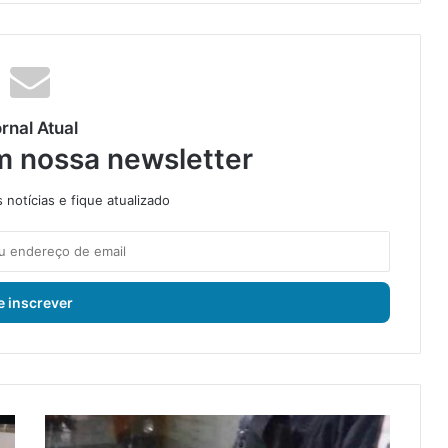
rnal Atual
m nossa newsletter
notícias e fique atualizado
S
u