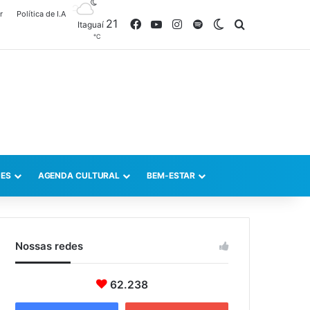
r
Política de I.A
21
Facebook
YouTube
Instagram
Spotify
Switch skin
Procurar po
Itaguaí
℃
ES
AGENDA CULTURAL
BEM-ESTAR
Nossas redes
62.238