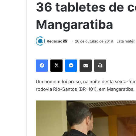
36 tabletes de 
Mangaratiba
Redação
M
26 de outubro de 2019
Esta matéri
a
n
Facebook
X
Messenger
Compartilhar via e-mail
Imprimir
d
e
u
Um homem foi preso, na noite desta sexta-feira
m
rodovia Rio-Santos (BR-101), em Mangaratiba.
e
-
m
a
i
l