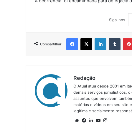
A ocorrência foi encaminhada para delegacia de
Siga-nos
Facebook
X
Linkedin
Tumblr
Compartilhar
Redação
O Atual atua desde 2001 em Ita
demais serviços jornalísticos, d
assuntos que envolvem também a
matérias e vídeos em seu site 
legítima e socialmente responsá
We
Fa
Lin
Yo
Ins
bsi
ce
ke
uT
tag