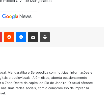
 Polícia Civil de Mangaratiba.
Pinterest
Reddit
Messenger
Compartilhar via e-mail
Imprimir
guaí, Mangaratiba e Seropédica com notícias, informações e
igitais e audiovisuais. Além disso, aborda ocasionalmente
 Zona Oeste da capital do Rio de Janeiro. O Atual oferece
e nas suas redes sociais, com o compromisso de imprensa
vel.