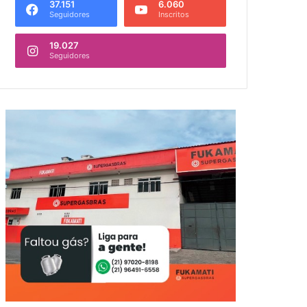
37.151
6.060
Seguidores
Inscritos
19.027
Seguidores