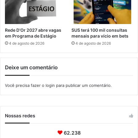
á
e
l
s
i
e
c
m
a
I
Rede D’Or 2027 abre vagas
SUS terá 100 mil consultas
e
t
em Programa de Estágio
mensais para vício em bets
n
a
4 de agosto de 2026
4 de agosto de 2026
t
g
r
u
e
a
Deixe um comentário
I
í
t
a
Você precisa fazer o
login
para publicar um comentário.
g
u
a
í
e
Nossas redes
S
a
n
62.238