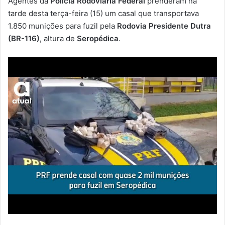
Agentes da
Polícia Rodoviária Federal
prenderam na
-
tarde desta terça-feira (15) um casal que transportava
m
1.850 munições para fuzil pela
Rodovia Presidente Dutra
a
(BR-116)
, altura de
Seropédica
.
i
l