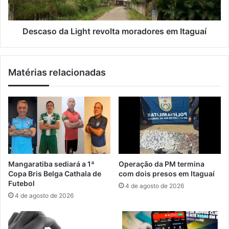
c
d
a
a
a
L
Descaso da Light revolta moradores em Itaguaí
p
i
ó
g
s
h
Matérias relacionadas
f
t
u
r
r
e
t
v
o
o
d
l
e
t
p
a
o
m
Mangaratiba sediará a 1ª
Operação da PM termina
n
o
Copa Bris Belga Cathala de
com dois presos em Itaguaí
t
r
Futebol
4 de agosto de 2026
e
a
4 de agosto de 2026
m
d
e
o
t
r