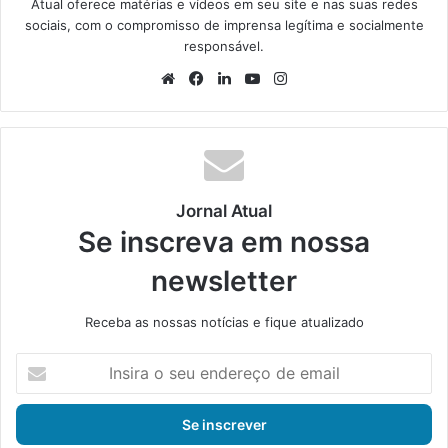
Atual oferece matérias e vídeos em seu site e nas suas redes
sociais, com o compromisso de imprensa legítima e socialmente
responsável.
We
Fa
Lin
Yo
Ins
bsi
ce
ke
uT
tag
te
bo
din
ub
ra
ok
e
m
Jornal Atual
Se inscreva em nossa
newsletter
Receba as nossas notícias e fique atualizado
I
n
s
i
r