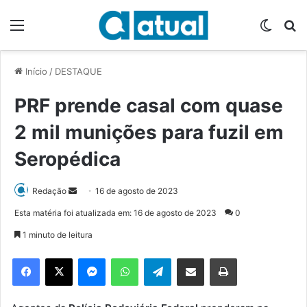
Menu
Switch
P
Início
/
DESTAQUE
PRF prende casal com quase
2 mil munições para fuzil em
Seropédica
Redação
M
16 de agosto de 2023
a
Esta matéria foi atualizada em: 16 de agosto de 2023
0
n
1 minuto de leitura
d
e
Facebook
X
Messenger
WhatsApp
Telegram
Compartilhar via e-mail
Imprimir
u
m
e