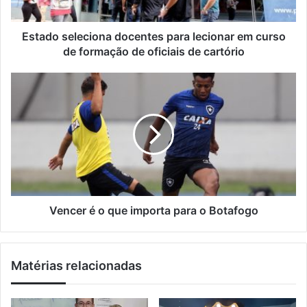
r
e
e
l
ç
e
Estado seleciona docentes para lecionar em curso
o
c
de formação de oficiais de cartório
d
i
e
o
V
e
n
e
m
a
n
a
d
c
i
o
e
l
c
r
e
é
n
o
t
q
e
u
Vencer é o que importa para o Botafogo
s
e
p
i
a
m
Matérias relacionadas
r
p
a
o
l
r