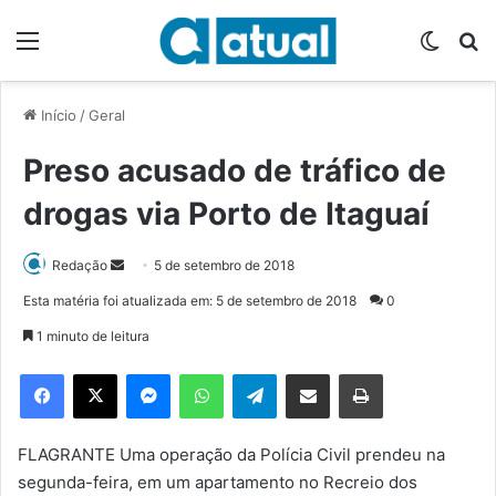
Menu
Switch
P
Início
/
Geral
Preso acusado de tráfico de
drogas via Porto de Itaguaí
Redação
M
5 de setembro de 2018
a
Esta matéria foi atualizada em: 5 de setembro de 2018
0
n
1 minuto de leitura
d
e
Facebook
X
Messenger
WhatsApp
Telegram
Compartilhar via e-mail
Imprimir
u
m
e
FLAGRANTE Uma operação da Polícia Civil prendeu na
-
segunda-feira, em um apartamento no Recreio dos