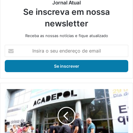
Jornal Atual
Se inscreva em nossa
newsletter
Receba as nossas notícias e fique atualizado
I
n
s
i
r
a
o
s
E
e
s
u
t
e
a
n
d
d
o
e
s