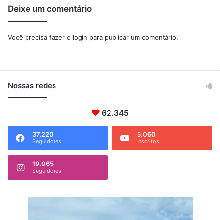
Deixe um comentário
ã
o
d
Você precisa fazer o
login
para publicar um comentário.
e
o
f
i
c
Nossas redes
i
a
i
62.345
s
d
37.220
6.060
Seguidores
Inscritos
e
c
a
19.065
Seguidores
r
t
ó
r
i