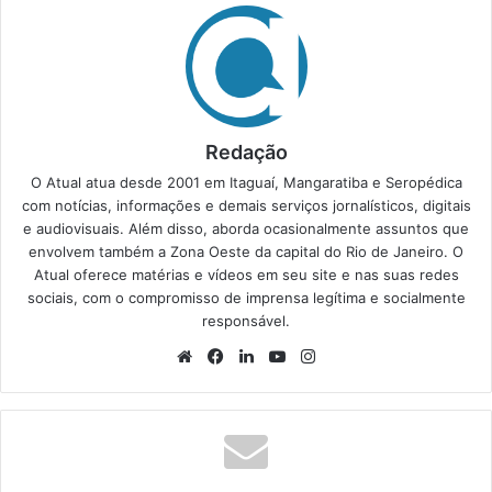
Redação
O Atual atua desde 2001 em Itaguaí, Mangaratiba e Seropédica
com notícias, informações e demais serviços jornalísticos, digitais
e audiovisuais. Além disso, aborda ocasionalmente assuntos que
envolvem também a Zona Oeste da capital do Rio de Janeiro. O
Atual oferece matérias e vídeos em seu site e nas suas redes
sociais, com o compromisso de imprensa legítima e socialmente
responsável.
We
Fa
Lin
Yo
Ins
bsi
ce
ke
uT
tag
te
bo
din
ub
ra
ok
e
m