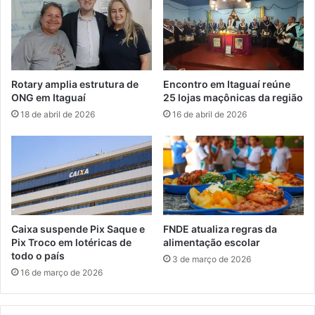
e
t
c
a
i
p
o
a
n
r
a
a
Rotary amplia estrutura de
Encontro em Itaguaí reúne
r
o
ONG em Itaguaí
25 lojas maçônicas da região
e
B
18 de abril de 2026
16 de abril de 2026
m
o
c
t
u
a
r
f
s
o
o
g
d
o
e
Caixa suspende Pix Saque e
FNDE atualiza regras da
f
Pix Troco em lotéricas de
alimentação escolar
o
todo o país
3 de março de 2026
r
16 de março de 2026
m
a
ç