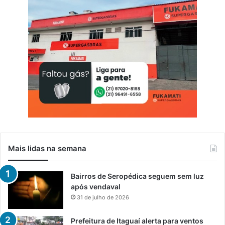
o
Mais lidas na semana
Bairros de Seropédica seguem sem luz
após vendaval
31 de julho de 2026
Prefeitura de Itaguaí alerta para ventos