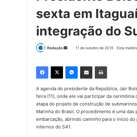
sexta em Itagua
integração do 
Redação
M
11 de outubro de 2019
Esta matéri
a
n
Facebook
X
Messenger
Compartilhar via e-mail
Imprimir
d
e
u
A agenda do presidente da República, Jair Bol
m
feira (11), onde ele vai participar da cerimôn
e
etapa do projeto de construção de submarinos
-
Marinha do Brasil. O procedimento é uma das p
m
embarcação, abrindo caminho para o início do
a
internos do S41.
i
l