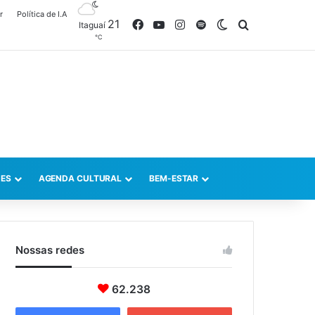
r
Política de I.A
21
Facebook
YouTube
Instagram
Spotify
Switch skin
Procurar po
Itaguaí
℃
ES
AGENDA CULTURAL
BEM-ESTAR
Nossas redes
62.238