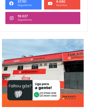
37.151
6.060
Seguidores
Inscritos
19.027
Seguidores