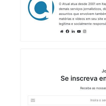
O Atual atua desde 2001 em Ita
demais serviços jornalísticos, d
assuntos que envolvem também a
matérias e vídeos em seu site 
legítima e socialmente responsá
We
Fa
Lin
Yo
Ins
bsi
ce
ke
uT
tag
te
bo
din
ub
ra
ok
e
m
Jo
Se inscreva e
Receba as nossas 
I
n