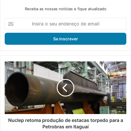
Receba as nossas notícias e fique atualizado
I
n
s
i
r
a
o
s
N
e
u
u
c
e
l
n
e
d
p
e
r
r
e
e
t
ç
o
Nuclep retoma produção de estacas torpedo para a
o
m
Petrobras em Itaguaí