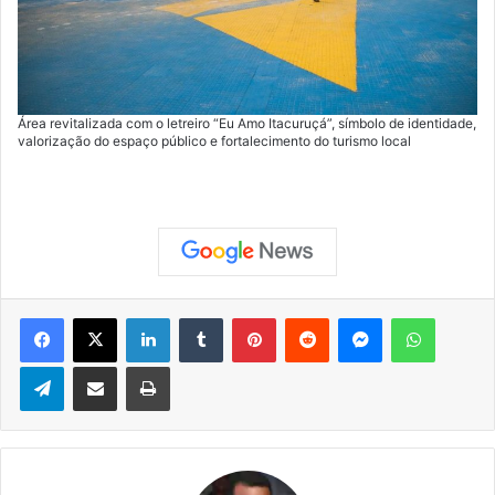
Área revitalizada com o letreiro “Eu Amo Itacuruçá”, símbolo de identidade,
valorização do espaço público e fortalecimento do turismo local
Facebook
X
Linkedin
Tumblr
Pinterest
Reddit
Messenger
WhatsApp
Telegram
Compartilhar via e-mail
Imprimir