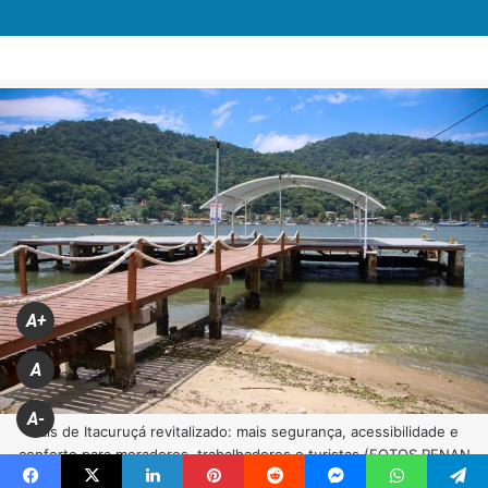
A+
A
A-
Cais de Itacuruçá revitalizado: mais segurança, acessibilidade e
conforto para moradores, trabalhadores e turistas (FOTOS RENAN
FERRAZZANI/PMM)