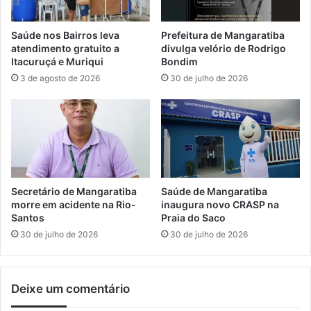
e
i
d
b
Saúde nos Bairros leva
Prefeitura de Mangaratiba
o
a
atendimento gratuito a
divulga velório de Rodrigo
p
r
Itacuruçá e Muriqui
Bondim
a
e
3 de agosto de 2026
30 de julho de 2026
r
c
a
e
a
b
P
e
e
n
t
o
r
v
o
o
Secretário de Mangaratiba
Saúde de Mangaratiba
b
s
morre em acidente na Rio-
inaugura novo CRASP na
r
e
Santos
Praia do Saco
a
q
30 de julho de 2026
30 de julho de 2026
s
u
e
i
m
p
Deixe um comentário
I
a
t
m