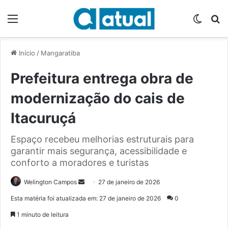
Menu
Switch
P
Início
/
Mangaratiba
Prefeitura entrega obra de
modernização do cais de
Itacuruçá
Espaço recebeu melhorias estruturais para
garantir mais segurança, acessibilidade e
conforto a moradores e turistas
Welington Campos
M
27 de janeiro de 2026
a
Esta matéria foi atualizada em: 27 de janeiro de 2026
0
n
1 minuto de leitura
d