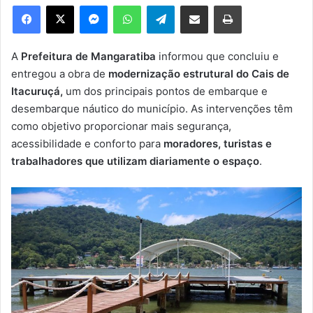
e
Facebook
X
Messenger
WhatsApp
Telegram
Compartilhar via e-mail
Imprimir
u
m
e
A
Prefeitura de Mangaratiba
informou que concluiu e
-
entregou a obra de
modernização estrutural do Cais de
m
Itacuruçá,
um dos principais pontos de embarque e
a
desembarque náutico do município. As intervenções têm
i
como objetivo proporcionar mais segurança,
l
acessibilidade e conforto para
moradores, turistas e
trabalhadores que utilizam diariamente o espaço
.