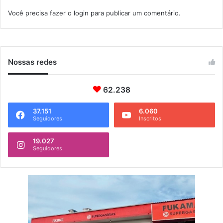
a
e
Você precisa fazer o
login
para publicar um comentário.
g
n
u
t
a
o
í
s
Nossas redes
62.238
37.151
6.060
Seguidores
Inscritos
19.027
Seguidores