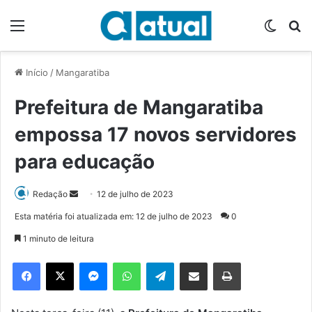
Menu
Switch
P
Início
/
Mangaratiba
Prefeitura de Mangaratiba
empossa 17 novos servidores
para educação
Redação
M
12 de julho de 2023
a
Esta matéria foi atualizada em: 12 de julho de 2023
0
n
1 minuto de leitura
d
e
Facebook
X
Messenger
WhatsApp
Telegram
Compartilhar via e-mail
Imprimir
u
m
e