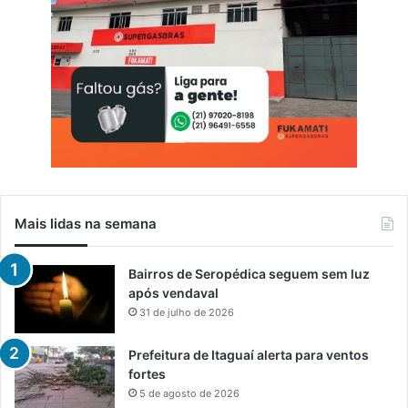
a
R
e
c
e
i
t
a
Mais lidas na semana
Bairros de Seropédica seguem sem luz
após vendaval
31 de julho de 2026
Prefeitura de Itaguaí alerta para ventos
fortes
5 de agosto de 2026