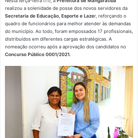
Nesta terça-feira (11), a
Prefeitura de Mangaratiba
-
realizou a solenidade de posse dos novos servidores da
m
Secretaria de Educação, Esporte e Laze
r, reforçando o
a
quadro de funcionários para melhor atender às demandas
i
do município. Ao todo, foram empossados ​​17 profissionais,
l
distribuídos em diferentes cargas estratégicas. A
nomeação ocorreu após a aprovação dos candidatos no
Concurso Público 0001/2021.