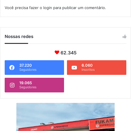
e
Você precisa fazer o
login
para publicar um comentário.
p
r
i
s
ã
Nossas redes
o
d
62.345
e
e
x
37.220
6.060
Seguidores
Inscritos
-
s
19.065
e
Seguidores
r
v
i
d
o
r
d