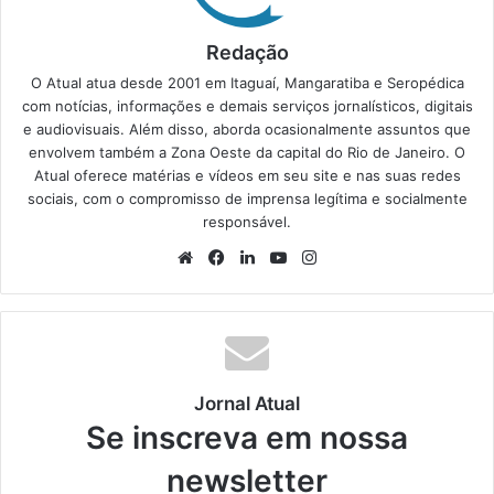
Redação
O Atual atua desde 2001 em Itaguaí, Mangaratiba e Seropédica
com notícias, informações e demais serviços jornalísticos, digitais
e audiovisuais. Além disso, aborda ocasionalmente assuntos que
envolvem também a Zona Oeste da capital do Rio de Janeiro. O
Atual oferece matérias e vídeos em seu site e nas suas redes
sociais, com o compromisso de imprensa legítima e socialmente
responsável.
We
Fa
Lin
Yo
Ins
bsi
ce
ke
uT
tag
te
bo
din
ub
ra
ok
e
m
Jornal Atual
Se inscreva em nossa
newsletter