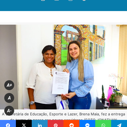
A+
A
A-
A secretária de Educação, Esporte e Lazer, Brena Maia, fez a entrega
do termo de posso aos novos servidores (FOTO JONATHAN
ABADE/PMM)