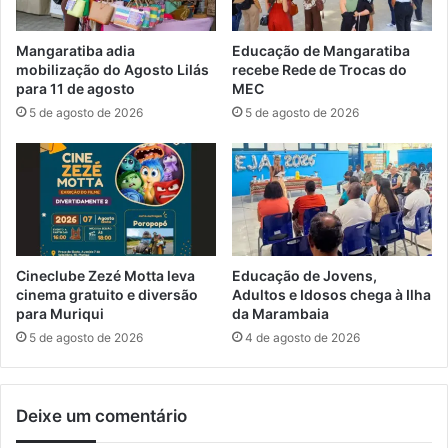
n
ã
a
o
Mangaratiba adia
Educação de Mangaratiba
s
r
mobilização do Agosto Lilás
recebe Rede de Trocas do
c
e
para 11 de agosto
MEC
o
s
5 de agosto de 2026
5 de agosto de 2026
n
u
t
l
a
t
s
a
d
e
e
m
l
a
u
p
Cineclube Zezé Motta leva
Educação de Jovens,
z
r
cinema gratuito e diversão
Adultos e Idosos chega à Ilha
e
e
para Muriqui
da Marambaia
g
e
5 de agosto de 2026
4 de agosto de 2026
á
n
s
s
õ
Deixe um comentário
e
s