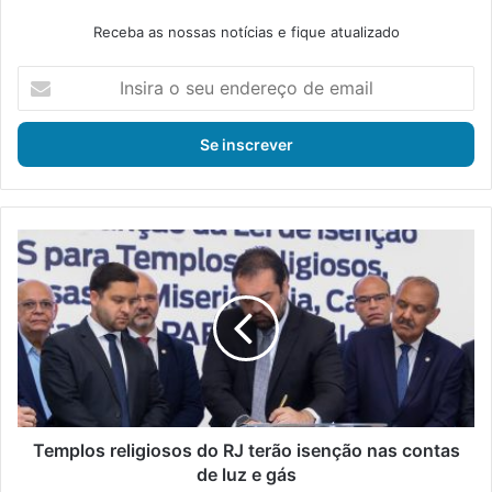
Receba as nossas notícias e fique atualizado
I
n
s
i
r
a
o
s
T
e
e
u
m
e
p
n
l
d
o
e
s
r
r
e
e
ç
l
Templos religiosos do RJ terão isenção nas contas
o
i
de luz e gás
d