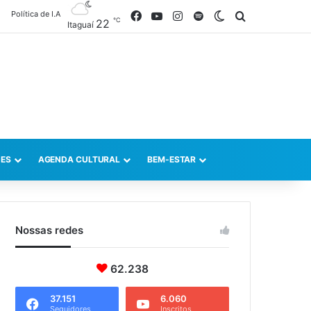
Política de I.A
Facebook
YouTube
Instagram
Spotify
Switch skin
Procurar po
℃
22
Itaguaí
ES
AGENDA CULTURAL
BEM-ESTAR
Nossas redes
62.238
37.151
6.060
Seguidores
Inscritos