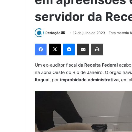
servidor da Rece
Redação
M
12 de julho de 2023
Esta matéria 
a
Facebook
X
Messenger
Compartilhar via e-mail
Imprimir
n
d
e
Um ex-auditor fiscal da
Receita Federal
acabou
u
na Zona Oeste do Rio de Janeiro. O órgão hav
m
Itaguaí
, por
improbidade administrativa
, em a
e
-
m
a
i
l