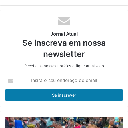
bsi
ce
ke
uT
tag
te
bo
din
ub
ra
ok
e
m
Jornal Atual
Se inscreva em nossa
newsletter
Receba as nossas notícias e fique atualizado
I
n
s
i
r
a
o
s
P
e
r