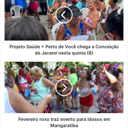
u
o
e
j
n
e
d
t
e
o
r
S
e
a
ç
ú
Projeto Saúde + Perto de Você chega a Conceição
o
d
de Jacareí nesta quinta (8)
d
e
e
+
F
e
P
e
m
e
v
a
r
e
i
t
r
l
o
e
d
i
e
r
V
o
o
r
Fevereiro roxo traz evento para idosos em
c
o
Mangaratiba