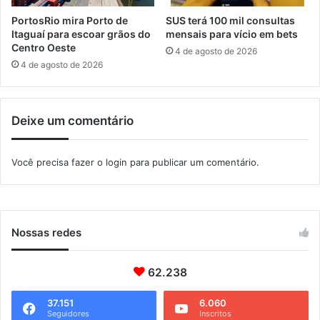
s
r
e
PortosRio mira Porto de
SUS terá 100 mil consultas
e
m
Itaguaí para escoar grãos do
mensais para vício em bets
í
M
Centro Oeste
4 de agosto de 2026
n
a
4 de agosto de 2026
e
n
s
g
t
a
Deixe um comentário
a
r
q
a
u
t
Você precisa fazer o
login
para publicar um comentário.
i
i
n
b
t
a
a
(
Nossas redes
8
)
62.238
37.151
6.060
Seguidores
Inscritos