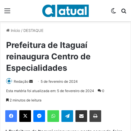
Menu
Switch
P
Início
/
DESTAQUE
Prefeitura de Itaguaí
reinaugura Centro de
Especialidades
Redação
M
5 de fevereiro de 2024
a
Esta matéria foi atualizada em: 5 de fevereiro de 2024
0
n
2 minutos de leitura
d
e
Facebook
X
Messenger
WhatsApp
Telegram
Compartilhar via e-mail
Imprimir
u
m
e