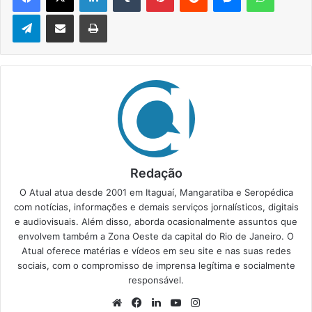
Telegram
Compartilhar via e-mail
Imprimir
Redação
O Atual atua desde 2001 em Itaguaí, Mangaratiba e Seropédica
com notícias, informações e demais serviços jornalísticos, digitais
e audiovisuais. Além disso, aborda ocasionalmente assuntos que
envolvem também a Zona Oeste da capital do Rio de Janeiro. O
Atual oferece matérias e vídeos em seu site e nas suas redes
sociais, com o compromisso de imprensa legítima e socialmente
responsável.
We
Fa
Lin
Yo
Ins