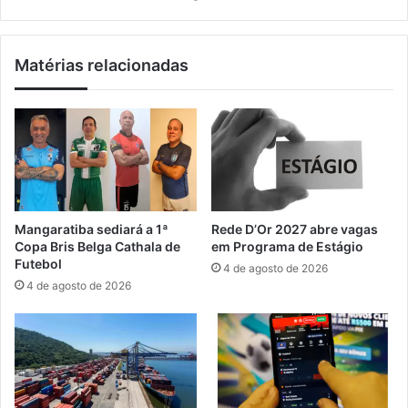
ê
x
c
o
h
t
Matérias relacionadas
e
r
g
a
a
z
a
e
C
v
o
e
n
n
c
t
e
o
Mangaratiba sediará a 1ª
Rede D’Or 2027 abre vagas
i
p
Copa Bris Belga Cathala de
em Programa de Estágio
ç
a
Futebol
4 de agosto de 2026
ã
r
4 de agosto de 2026
o
a
d
i
e
d
J
o
a
s
c
o
a