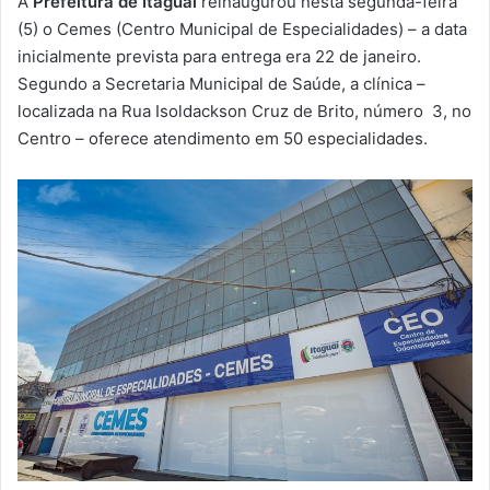
A
Prefeitura de Itaguaí
reinaugurou nesta segunda-feira
-
(5) o Cemes (Centro Municipal de Especialidades) – a data
m
inicialmente prevista para entrega era 22 de janeiro.
a
Segundo a Secretaria Municipal de Saúde, a clínica –
i
localizada na Rua Isoldackson Cruz de Brito, número 3, no
l
Centro – oferece atendimento em 50 especialidades.