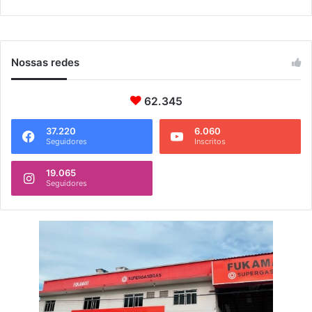
a
l
o
r
Nossas redes
62.345
37.220
6.060
Seguidores
Inscritos
19.065
Seguidores