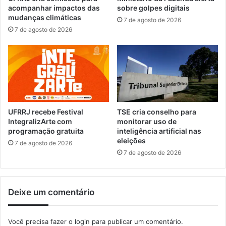
t
e
acompanhar impactos das
sobre golpes digitais
u
r
mudanças climáticas
7 de agosto de 2026
r
e
7 de agosto de 2026
a
a
n
j
a
u
S
s
e
t
r
e
r
;
a
c
UFRRJ recebe Festival
TSE cria conselho para
d
o
IntegralizArte com
monitorar uso de
o
n
programação gratuita
inteligência artificial nas
P
eleições
f
7 de agosto de 2026
i
i
7 de agosto de 2026
l
r
o
a
t
n
Deixe um comentário
o
o
v
o
Você precisa fazer o
login
para publicar um comentário.
v