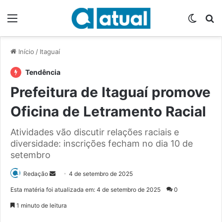
Menu
Switch
P
Início
/
Itaguaí
Tendência
Prefeitura de Itaguaí promove
Oficina de Letramento Racial
Atividades vão discutir relações raciais e
diversidade: inscrições fecham no dia 10 de
setembro
Redação
M
4 de setembro de 2025
a
Esta matéria foi atualizada em: 4 de setembro de 2025
0
n
1 minuto de leitura
d
e