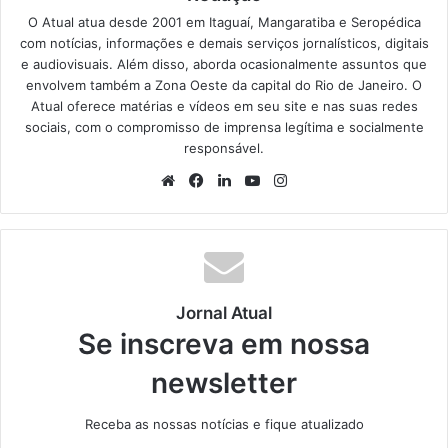
O Atual atua desde 2001 em Itaguaí, Mangaratiba e Seropédica
com notícias, informações e demais serviços jornalísticos, digitais
e audiovisuais. Além disso, aborda ocasionalmente assuntos que
envolvem também a Zona Oeste da capital do Rio de Janeiro. O
Atual oferece matérias e vídeos em seu site e nas suas redes
sociais, com o compromisso de imprensa legítima e socialmente
responsável.
We
Fa
Lin
Yo
Ins
bsi
ce
ke
uT
tag
te
bo
din
ub
ra
ok
e
m
Jornal Atual
Se inscreva em nossa
newsletter
Receba as nossas notícias e fique atualizado