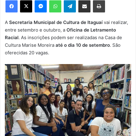
Facebook
X
Messenger
WhatsApp
Telegram
Compartilhar via e-mail
Imprimir
u
m
e
A
Secretaria Municipal de Cultura de Itaguaí
vai realizar,
-
entre setembro e outubro, a
Oficina de Letramento
m
Racial
. As inscrições podem ser realizadas na Casa de
a
Cultura Marise Moreira
até o dia 10 de setembro
. São
i
oferecidas 20 vagas.
l