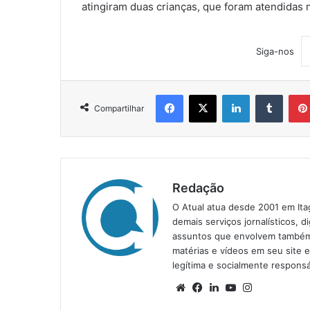
atingiram duas crianças, que foram atendidas n
Siga-nos
Facebook
X
Linkedin
Tumblr
Compartilhar
Redação
O Atual atua desde 2001 em Ita
demais serviços jornalísticos, d
assuntos que envolvem também a
matérias e vídeos em seu site 
legítima e socialmente responsá
We
Fa
Lin
Yo
Ins
bsi
ce
ke
uT
tag