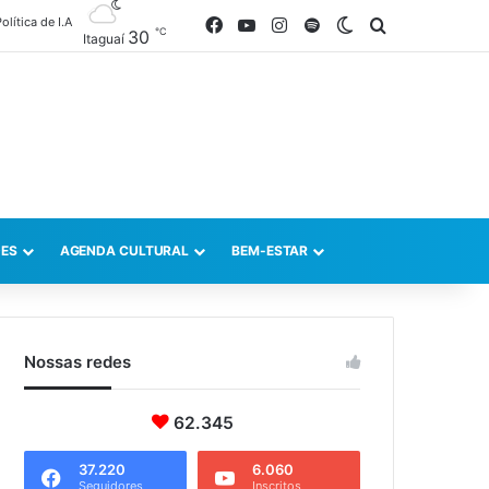
olítica de I.A
Facebook
YouTube
Instagram
Spotify
Switch skin
Procurar po
℃
30
Itaguaí
ES
AGENDA CULTURAL
BEM-ESTAR
Nossas redes
62.345
37.220
6.060
Seguidores
Inscritos