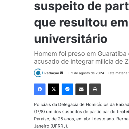
suspeito de parti
que resultou em
universitário
Homem foi preso em Guaratiba c
acusado de integrar milícia de 
Redação
M
2 de agosto de 2024
Esta matéria 
a
Facebook
X
Messenger
Compartilhar via e-mail
Imprimir
n
d
e
Policiais da Delegacia de Homicídios da Baix
u
(1º/8) um dos suspeitos de participar do
tirot
m
Paraíso, de 25 anos, em abril deste ano. Berna
e
Janeiro (UFRRJ).
-