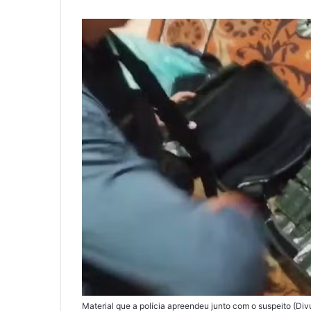
m
a
i
l
Material que a polícia apreendeu junto com o suspeito (Divu