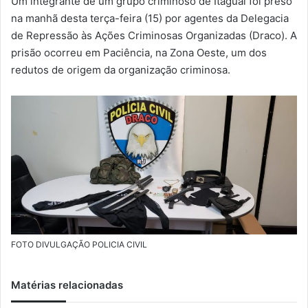
Um integrante de um grupo criminoso de Itaguaí foi preso
-
na manhã desta terça-feira (15) por agentes da Delegacia
m
de Repressão às Ações Criminosas Organizadas (Draco). A
a
prisão ocorreu em Paciência, na Zona Oeste, um dos
i
redutos de origem da organização criminosa.
l
FOTO DIVULGAÇÃO POLICIA CIVIL
Matérias relacionadas