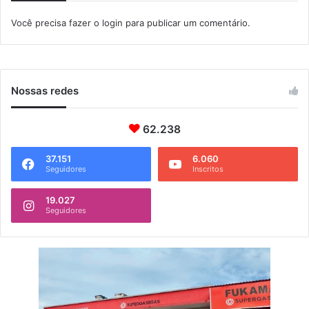
s
Você precisa fazer o
login
para publicar um comentário.
q
u
e
i
n
Nossas redes
v
e
s
62.238
t
i
37.151
6.060
Seguidores
Inscritos
r
e
m
19.027
Seguidores
n
o
e
n
s
i
n