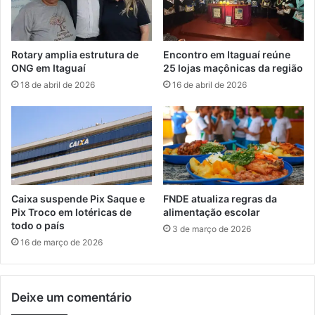
e
u
d
p
o
o
F
Rotary amplia estrutura de
Encontro em Itaguaí reúne
c
u
ONG em Itaguaí
25 lojas maçônicas da região
r
n
18 de abril de 2026
16 de abril de 2026
i
d
m
e
i
b
n
p
o
a
s
r
o
a
e
m
Caixa suspende Pix Saque e
FNDE atualiza regras da
m
u
Pix Troco em lotéricas de
alimentação escolar
I
n
todo o país
3 de março de 2026
t
i
16 de março de 2026
a
c
g
í
u
p
a
Deixe um comentário
i
í
o