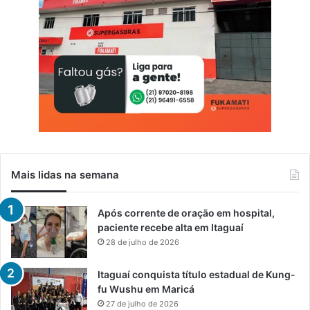
o
d
e
n
o
v
a
s
t
e
c
n
Mais lidas na semana
o
l
o
Após corrente de oração em hospital,
g
paciente recebe alta em Itaguaí
i
28 de julho de 2026
a
s
Itaguaí conquista título estadual de Kung-
fu Wushu em Maricá
27 de julho de 2026