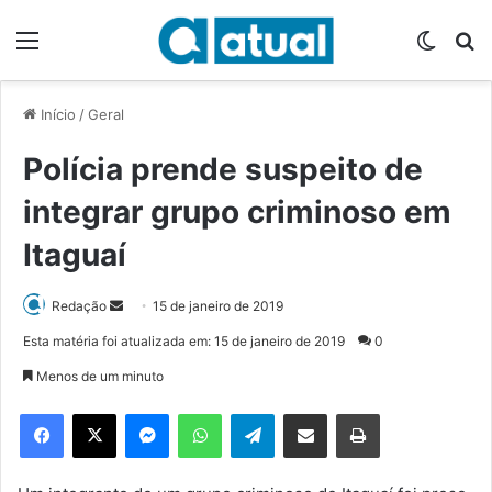
Menu
Switch
P
Início
/
Geral
Polícia prende suspeito de
integrar grupo criminoso em
Itaguaí
Redação
M
15 de janeiro de 2019
a
Esta matéria foi atualizada em: 15 de janeiro de 2019
0
n
Menos de um minuto
d
e
Facebook
X
Messenger
WhatsApp
Telegram
Compartilhar via e-mail
Imprimir
u
m
e