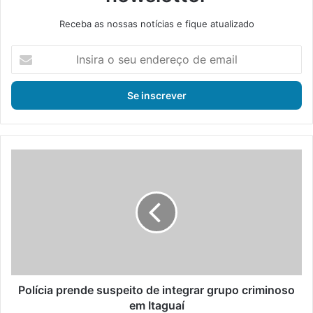
Receba as nossas notícias e fique atualizado
I
n
s
i
r
a
o
s
P
e
o
u
l
e
í
n
c
d
i
e
a
r
p
e
r
ç
e
Polícia prende suspeito de integrar grupo criminoso
o
n
em Itaguaí