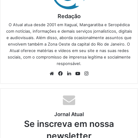
Redação
O Atual atua desde 2001 em Itaguaí, Mangaratiba e Seropédica
com notícias, informações e demais serviços jornalísticos, digitais
e audiovisuais. Além disso, aborda ocasionalmente assuntos que
envolvem também a Zona Oeste da capital do Rio de Janeiro. O
Atual oferece matérias e vídeos em seu site e nas suas redes
sociais, com o compromisso de imprensa legítima e socialmente
responsável.
We
Fa
Lin
Yo
Ins
bsi
ce
ke
uT
tag
te
bo
din
ub
ra
ok
e
m
Jornal Atual
Se inscreva em nossa
newsletter