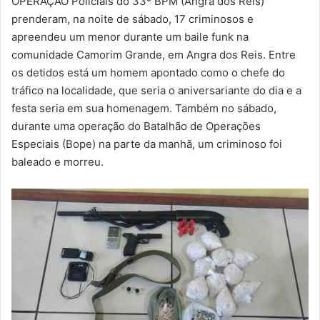
OPERAÇÃO Policiais do 33º BPM (Angra dos Reis)
-
prenderam, na noite de sábado, 17 criminosos e
m
apreendeu um menor durante um baile funk na
a
comunidade Camorim Grande, em Angra dos Reis. Entre
i
os detidos está um homem apontado como o chefe do
l
tráfico na localidade, que seria o aniversariante do dia e a
festa seria em sua homenagem. Também no sábado,
durante uma operação do Batalhão de Operações
Especiais (Bope) na parte da manhã, um criminoso foi
baleado e morreu.