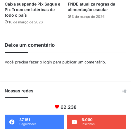
r
Caixa suspende Pix Saque e
FNDE atualiza regras da
o
Pix Troco em lotéricas de
alimentação escolar
B
todo o país
3 de março de 2026
r
16 de março de 2026
a
s
i
Deixe um comentário
l
n
a
Você precisa fazer o
login
para publicar um comentário.
d
i
s
p
u
Nossas redes
t
a
p
62.238
e
l
37.151
6.060
Seguidores
Inscritos
o
O