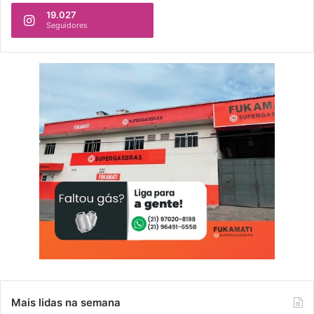
s
19.027
Seguidores
c
a
r
Mais lidas na semana