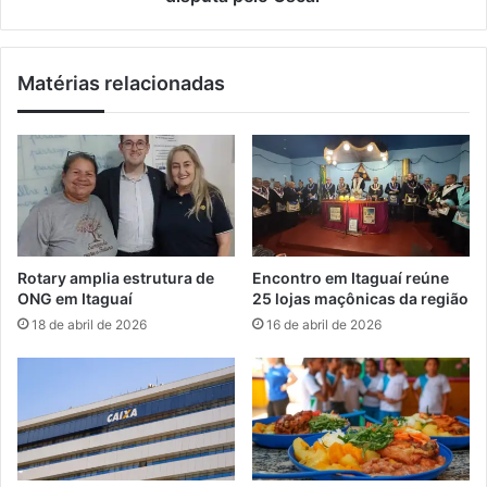
a
o
t
M
r
í
Matérias relacionadas
e
s
i
t
n
i
o
c
s
o
n
v
o
a
A
i
u
r
Rotary amplia estrutura de
Encontro em Itaguaí reúne
d
e
ONG em Itaguaí
25 lojas maçônicas da região
i
p
18 de abril de 2026
16 de abril de 2026
F
r
i
e
e
s
l
e
d
n
t
a