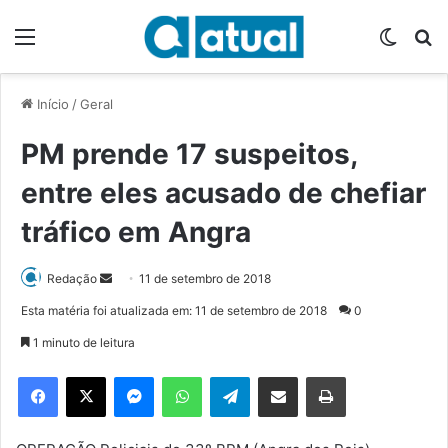
Menu
Switch
P
Início
/
Geral
PM prende 17 suspeitos,
entre eles acusado de chefiar
tráfico em Angra
Redação
M
11 de setembro de 2018
a
Esta matéria foi atualizada em: 11 de setembro de 2018
0
n
1 minuto de leitura
d
e
Facebook
X
Messenger
WhatsApp
Telegram
Compartilhar via e-mail
Imprimir
u
m
e