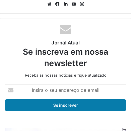
We
Fa
Lin
Yo
Ins
bsi
ce
ke
uT
tag
te
bo
din
ub
ra
ok
e
m
Jornal Atual
Se inscreva em nossa
newsletter
Receba as nossas notícias e fique atualizado
I
n
s
i
r
a
o
s
S