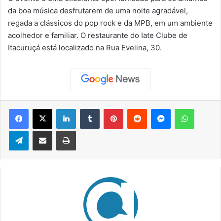
da boa música desfrutarem de uma noite agradável,
regada a clássicos do pop rock e da MPB, em um ambiente
acolhedor e familiar. O restaurante do Iate Clube de
Itacuruçá está localizado na Rua Evelina, 30.
Facebook
X
Linkedin
Tumblr
Pinterest
Reddit
Messenger
WhatsApp
Telegram
Compartilhar via e-mail
Imprimir