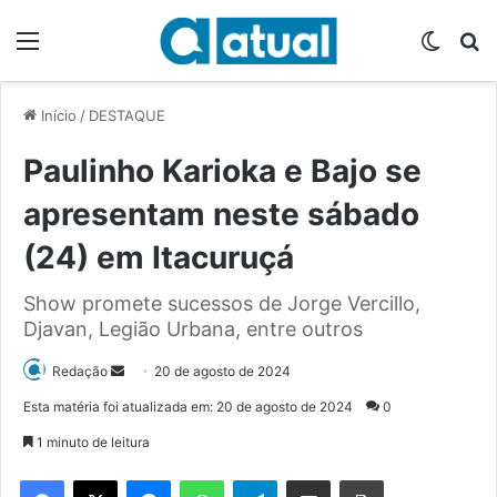
Menu
Switch
P
Início
/
DESTAQUE
Paulinho Karioka e Bajo se
apresentam neste sábado
(24) em Itacuruçá
Show promete sucessos de Jorge Vercillo,
Djavan, Legião Urbana, entre outros
Redação
M
20 de agosto de 2024
a
Esta matéria foi atualizada em: 20 de agosto de 2024
0
n
1 minuto de leitura
d
e
Facebook
X
Messenger
WhatsApp
Telegram
Compartilhar via e-mail
Imprimir