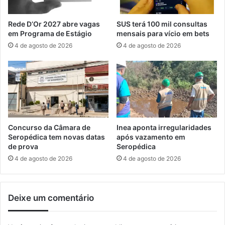
e
e
n
s
Rede D’Or 2027 abre vagas
SUS terá 100 mil consultas
t
p
em Programa de Estágio
mensais para vício em bets
e
a
4 de agosto de 2026
4 de agosto de 2026
d
r
a
a
F
m
i
o
r
n
j
t
a
a
n
g
Concurso da Câmara de
Inea aponta irregularidades
e
Seropédica tem novas datas
após vazamento em
m
de prova
Seropédica
d
4 de agosto de 2026
4 de agosto de 2026
e
t
o
Deixe um comentário
r
r
e