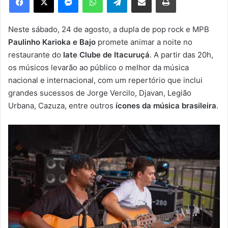
u
m
e
Neste sábado, 24 de agosto, a dupla de pop rock e MPB
-
Paulinho Karioka e Bajo
promete animar a noite no
m
restaurante do
Iate Clube de Itacuruçá
. A partir das 20h,
a
os músicos levarão ao público o melhor da música
i
nacional e internacional, com um repertório que inclui
l
grandes sucessos de Jorge Vercilo, Djavan, Legião
Urbana, Cazuza, entre outros
ícones da música brasileira
.