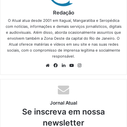
Redação
O Atual atua desde 2001 em Itaguaí, Mangaratiba e Seropédica
com notícias, informações e demais serviços jornalísticos, digitais
e audiovisuais. Além disso, aborda ocasionalmente assuntos que
envolvem também a Zona Oeste da capital do Rio de Janeiro. O
Atual oferece matérias e vídeos em seu site e nas suas redes
sociais, com o compromisso de imprensa legítima e socialmente
responsável.
We
Fa
Lin
Yo
Ins
bsi
ce
ke
uT
tag
te
bo
din
ub
ra
ok
e
m
Jornal Atual
Se inscreva em nossa
newsletter