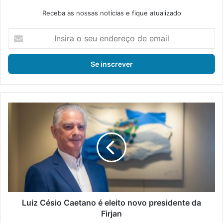
Receba as nossas notícias e fique atualizado
I
n
s
i
r
a
o
s
L
e
u
u
i
e
z
n
C
d
é
e
s
r
i
e
o
ç
C
Luiz Césio Caetano é eleito novo presidente da
o
a
Firjan
d
e