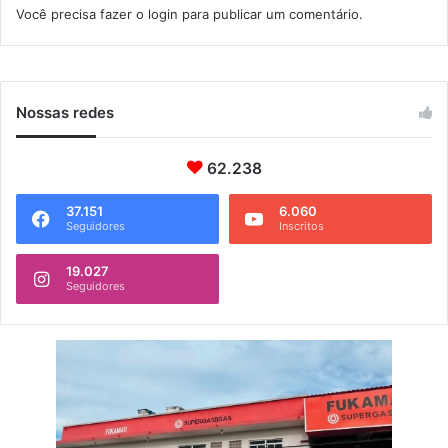
Você precisa fazer o
login
para publicar um comentário.
U
F
R
R
J
Nossas redes
62.238
37.151
6.060
Seguidores
Inscritos
19.027
Seguidores