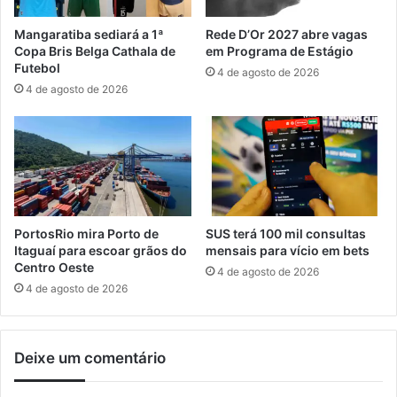
t
o
a
m
Mangaratiba sediará a 1ª
Rede D’Or 2027 abre vagas
r
o
Copa Bris Belga Cathala de
em Programa de Estágio
i
v
Futebol
4 de agosto de 2026
a
e
4 de agosto de 2026
p
P
a
a
r
r
a
a
M
d
u
a
l
L
h
G
PortosRio mira Porto de
SUS terá 100 mil consultas
e
B
Itaguaí para escoar grãos do
mensais para vício em bets
r
T
Centro Oeste
4 de agosto de 2026
e
Q
4 de agosto de 2026
s
I
A
P
Deixe um comentário
+
n
a