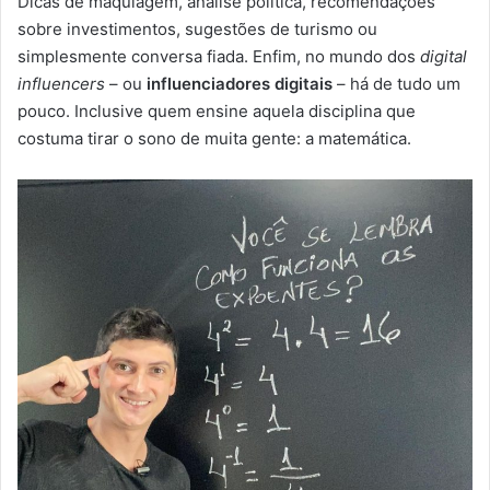
Dicas de maquiagem, análise política, recomendações
-
sobre investimentos, sugestões de turismo ou
m
simplesmente conversa fiada. Enfim, no mundo dos
digital
a
influencers
– ou
influenciadores digitais
– há de tudo um
i
pouco. Inclusive quem ensine aquela disciplina que
l
costuma tirar o sono de muita gente: a matemática.