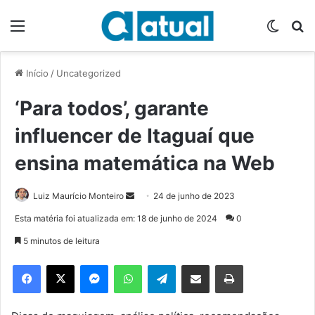
Menu
Switch
P
Início
/
Uncategorized
‘Para todos’, garante
influencer de Itaguaí que
ensina matemática na Web
Luiz Maurício Monteiro
M
24 de junho de 2023
a
Esta matéria foi atualizada em: 18 de junho de 2024
0
n
5 minutos de leitura
d
e
Facebook
X
Messenger
WhatsApp
Telegram
Compartilhar via e-mail
Imprimir
u
m
e