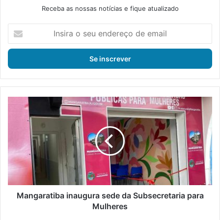
Receba as nossas notícias e fique atualizado
I
n
s
i
r
a
o
s
M
e
a
u
n
e
g
n
a
d
r
e
a
r
t
e
i
ç
b
Mangaratiba inaugura sede da Subsecretaria para
o
a
Mulheres
d
i