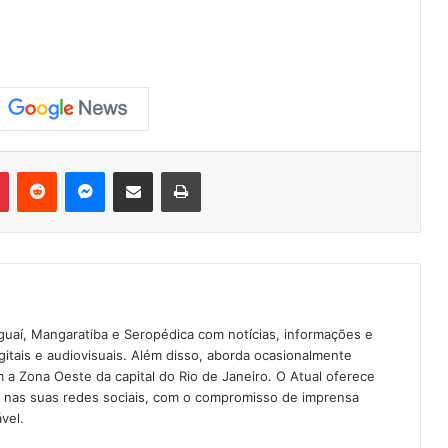
Pinterest
Reddit
Messenger
Compartilhar via e-mail
Imprimir
guaí, Mangaratiba e Seropédica com notícias, informações e
igitais e audiovisuais. Além disso, aborda ocasionalmente
 Zona Oeste da capital do Rio de Janeiro. O Atual oferece
e nas suas redes sociais, com o compromisso de imprensa
vel.