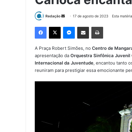
Redação
M
17 de agosto de 2023
Esta matéria
a
Facebook
X
Messenger
Compartilhar via e-mail
Imprimir
n
d
e
A Praça Robert Simões, no
Centro de Mangar
u
apresentação da
Orquestra Sinfônica Juvenil
m
Internacional da Juventude
, encantou tanto o
e
reuniram para prestigiar essa emocionante pe
-
m
a
i
l