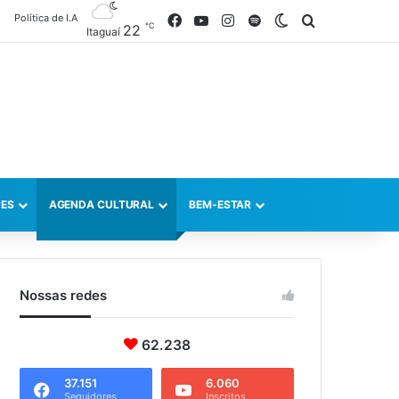
Política de I.A
Facebook
YouTube
Instagram
Spotify
Switch skin
Procurar po
℃
22
Itaguaí
ES
AGENDA CULTURAL
BEM-ESTAR
Nossas redes
62.238
37.151
6.060
Seguidores
Inscritos