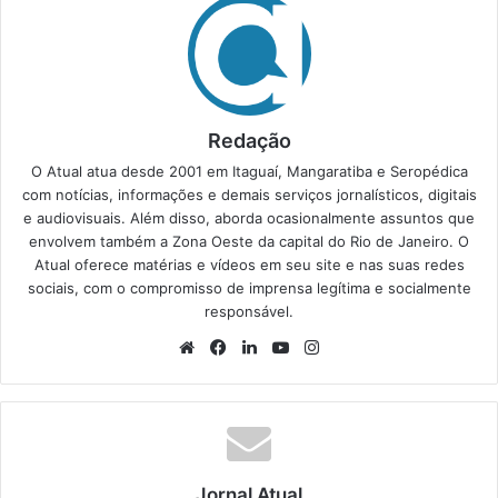
Redação
O Atual atua desde 2001 em Itaguaí, Mangaratiba e Seropédica
com notícias, informações e demais serviços jornalísticos, digitais
e audiovisuais. Além disso, aborda ocasionalmente assuntos que
envolvem também a Zona Oeste da capital do Rio de Janeiro. O
Atual oferece matérias e vídeos em seu site e nas suas redes
sociais, com o compromisso de imprensa legítima e socialmente
responsável.
We
Fa
Lin
Yo
Ins
bsi
ce
ke
uT
tag
te
bo
din
ub
ra
ok
e
m
Jornal Atual