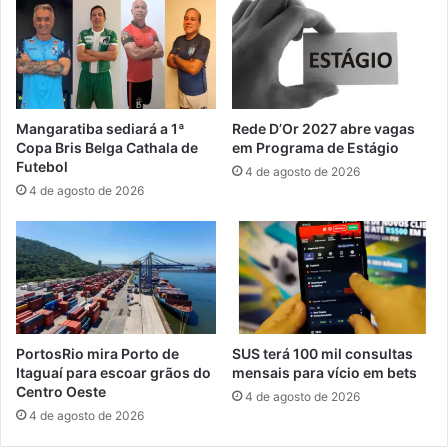
e
i
e
p
l
a
a
d
b
e
o
e
Mangaratiba sediará a 1ª
Rede D’Or 2027 abre vagas
r
v
Copa Bris Belga Cathala de
em Programa de Estágio
a
e
Futebol
4 de agosto de 2026
ç
n
4 de agosto de 2026
ã
t
o
o
d
s
o
o
P
b
r
r
o
e
g
c
PortosRio mira Porto de
SUS terá 100 mil consultas
r
i
Itaguaí para escoar grãos do
mensais para vício em bets
a
d
Centro Oeste
4 de agosto de 2026
m
a
4 de agosto de 2026
a
d