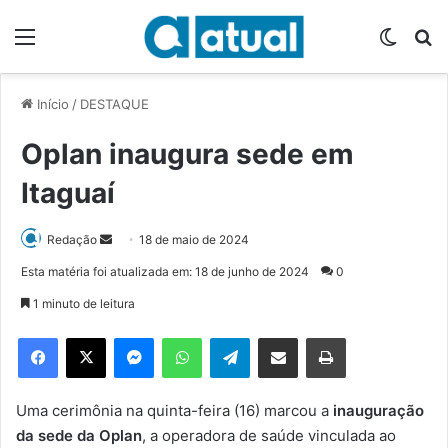
Menu
Switch
P
Início
/
DESTAQUE
Oplan inaugura sede em
Itaguaí
Redação
M
18 de maio de 2024
a
Esta matéria foi atualizada em: 18 de junho de 2024
0
n
1 minuto de leitura
d
e
Facebook
X
Messenger
WhatsApp
Telegram
Compartilhar via e-mail
Imprimir
u
m
e
Uma cerimônia na quinta-feira (16) marcou a
inauguração
-
da sede da Oplan
, a operadora de saúde vinculada ao