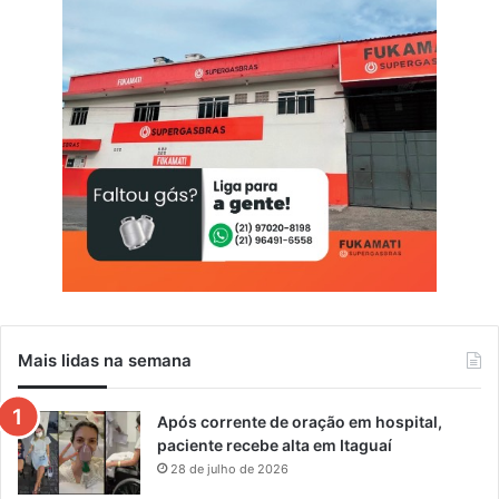
r
m
a
ç
ã
o
d
i
g
i
t
a
l
Mais lidas na semana
Após corrente de oração em hospital,
paciente recebe alta em Itaguaí
28 de julho de 2026