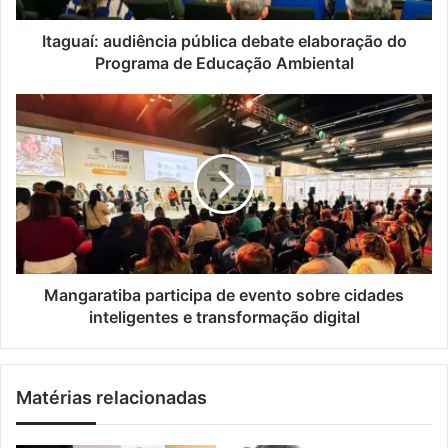
e
a
ç
u
Itaguaí: audiência pública debate elaboração do
o
d
Programa de Educação Ambiental
d
i
e
ê
M
e
n
a
m
c
n
a
i
g
i
a
a
l
p
r
ú
a
b
t
l
i
i
b
Mangaratiba participa de evento sobre cidades
c
a
inteligentes e transformação digital
a
p
d
a
e
r
Matérias relacionadas
b
t
a
i
t
c