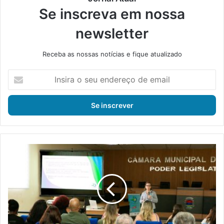
Se inscreva em nossa
newsletter
Receba as nossas notícias e fique atualizado
I
n
s
i
r
a
o
s
I
e
t
u
a
e
g
n
u
d
a
e
í
r
: