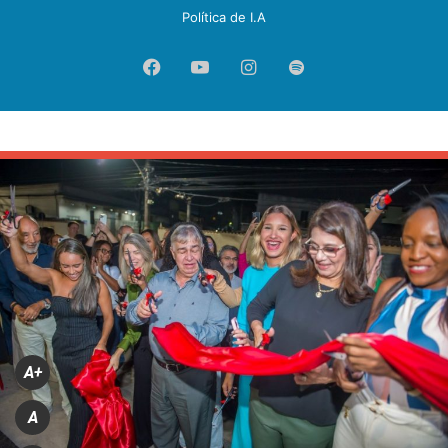
Política de I.A
Facebook
YouTube
Instagram
Spotify
A+
A