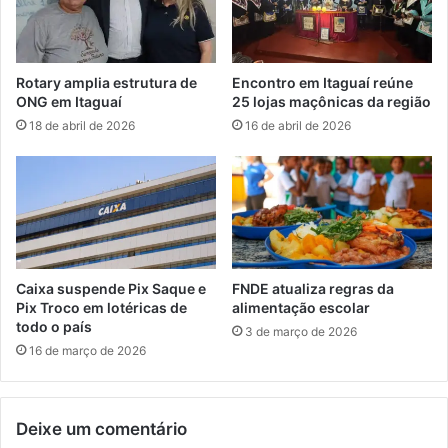
7
e
e
m
s
a
t
v
Rotary amplia estrutura de
Encontro em Itaguaí reúne
a
a
ONG em Itaguaí
25 lojas maçônicas da região
d
n
18 de abril de 2026
16 de abril de 2026
o
ç
s
a
m
e
m
S
e
r
Caixa suspende Pix Saque e
FNDE atualiza regras da
o
Pix Troco em lotéricas de
alimentação escolar
p
todo o país
3 de março de 2026
é
16 de março de 2026
d
i
c
Deixe um comentário
a