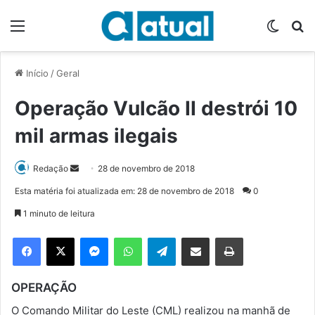
Menu
Switch
P
Início
/
Geral
Operação Vulcão II destrói 10
mil armas ilegais
Redação
M
28 de novembro de 2018
a
Esta matéria foi atualizada em: 28 de novembro de 2018
0
n
1 minuto de leitura
d
e
Facebook
X
Messenger
WhatsApp
Telegram
Compartilhar via e-mail
Imprimir
u
m
OPERAÇÃO
e
-
O Comando Militar do Leste (CML) realizou na manhã de