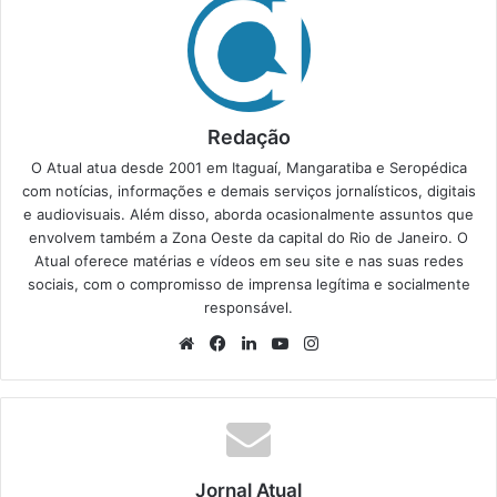
Redação
O Atual atua desde 2001 em Itaguaí, Mangaratiba e Seropédica
com notícias, informações e demais serviços jornalísticos, digitais
e audiovisuais. Além disso, aborda ocasionalmente assuntos que
envolvem também a Zona Oeste da capital do Rio de Janeiro. O
Atual oferece matérias e vídeos em seu site e nas suas redes
sociais, com o compromisso de imprensa legítima e socialmente
responsável.
We
Fa
Lin
Yo
Ins
bsi
ce
ke
uT
tag
te
bo
din
ub
ra
ok
e
m
Jornal Atual