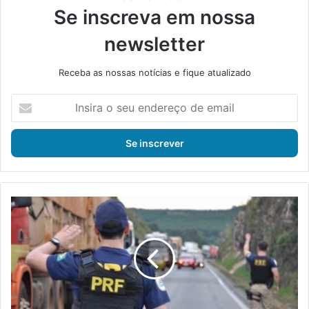
Se inscreva em nossa
newsletter
Receba as nossas notícias e fique atualizado
I
n
s
i
r
a
o
s
P
e
R
u
F
e
a
n
b
d
r
e
e
r
c