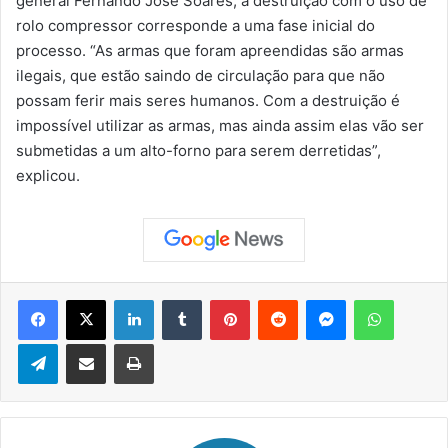
general Fernando José Soares, a destruição com o uso de
rolo compressor corresponde a uma fase inicial do
processo. “As armas que foram apreendidas são armas
ilegais, que estão saindo de circulação para que não
possam ferir mais seres humanos. Com a destruição é
impossível utilizar as armas, mas ainda assim elas vão ser
submetidas a um alto-forno para serem derretidas”,
explicou.
Facebook
X
Linkedin
Tumblr
Pinterest
Reddit
Messenger
WhatsApp
Telegram
Compartilhar via e-mail
Imprimir