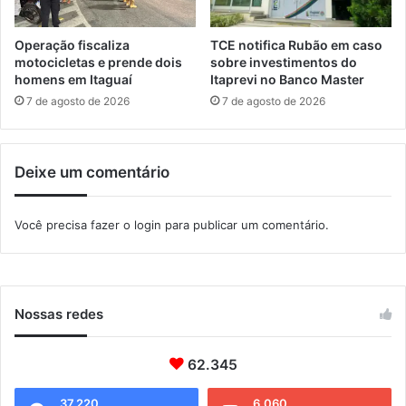
ç
o
a
Operação fiscaliza
TCE notifica Rubão em caso
motocicletas e prende dois
sobre investimentos do
homens em Itaguaí
Itaprevi no Banco Master
7 de agosto de 2026
7 de agosto de 2026
Deixe um comentário
Você precisa fazer o
login
para publicar um comentário.
Nossas redes
62.345
37.220
6.060