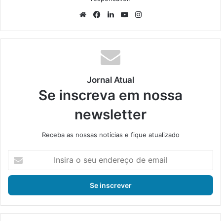
We
Fa
Lin
Yo
Ins
bsi
ce
ke
uT
tag
te
bo
din
ub
ra
ok
e
m
Jornal Atual
Se inscreva em nossa
newsletter
Receba as nossas notícias e fique atualizado
I
n
s
i
r
a
o