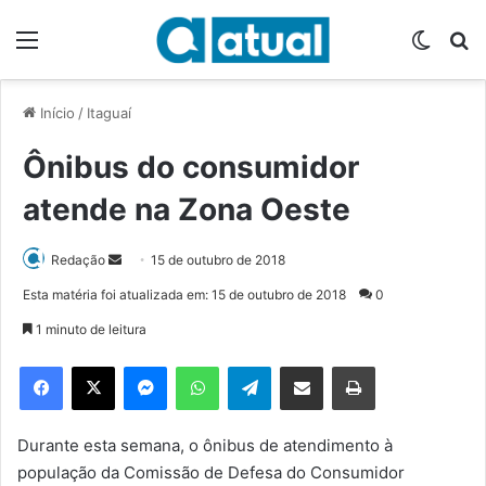
Menu
Switch
P
Início
/
Itaguaí
Ônibus do consumidor
atende na Zona Oeste
Redação
M
15 de outubro de 2018
a
Esta matéria foi atualizada em: 15 de outubro de 2018
0
n
1 minuto de leitura
d
e
Facebook
X
Messenger
WhatsApp
Telegram
Compartilhar via e-mail
Imprimir
u
m
e
Durante esta semana, o ônibus de atendimento à
-
população da Comissão de Defesa do Consumidor