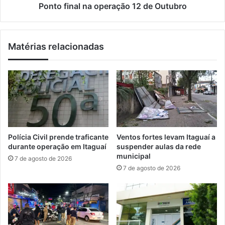
ç
l
Ponto final na operação 12 de Outubro
a
n
s
a
n
o
Matérias relacionadas
o
p
s
e
i
r
s
a
t
ç
e
ã
m
o
a
1
d
2
Polícia Civil prende traficante
Ventos fortes levam Itaguaí a
e
d
durante operação em Itaguaí
suspender aulas da rede
s
e
municipal
7 de agosto de 2026
e
O
7 de agosto de 2026
g
u
u
t
r
u
a
b
n
r