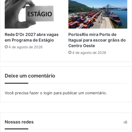
r
t
e
a
s
d
u
a
l
Rede D’Or 2027 abre vagas
PortosRio mira Porto de
d
em Programa de Estágio
Itaguaí para escoar grãos do
e
Centro Oeste
4 de agosto de 2026
f
4 de agosto de 2026
u
t
e
Deixe um comentário
b
o
l
Você precisa fazer o
login
para publicar um comentário.
s
u
b
-
1
Nossas redes
7