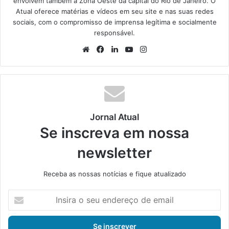
envolvem também a Zona Oeste da capital do Rio de Janeiro. O
Atual oferece matérias e vídeos em seu site e nas suas redes
sociais, com o compromisso de imprensa legítima e socialmente
responsável.
We
Fa
Lin
Yo
Ins
bsi
ce
ke
uT
tag
te
bo
din
ub
ra
ok
e
m
Jornal Atual
Se inscreva em nossa
newsletter
Receba as nossas notícias e fique atualizado
I
n
s
i