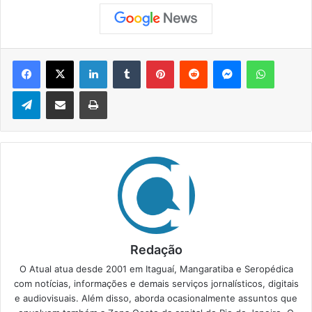
Facebook
X
Linkedin
Tumblr
Pinterest
Reddit
Messenger
WhatsApp
Telegram
Compartilhar via e-mail
Imprimir
Redação
O Atual atua desde 2001 em Itaguaí, Mangaratiba e Seropédica
com notícias, informações e demais serviços jornalísticos, digitais
e audiovisuais. Além disso, aborda ocasionalmente assuntos que