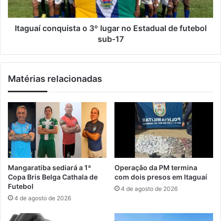
P
c
m
o
a
n
Itaguaí conquista o 3º lugar no Estadual de futebol
n
q
sub-17
t
u
é
i
m
s
Matérias relacionadas
m
t
u
a
l
o
t
3
a
º
s
l
i
u
r
g
r
a
Mangaratiba sediará a 1ª
Operação da PM termina
e
r
Copa Bris Belga Cathala de
com dois presos em Itaguaí
g
n
Futebol
4 de agosto de 2026
u
o
4 de agosto de 2026
l
E
a
s