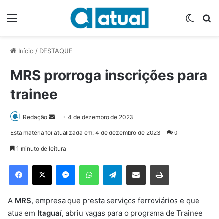
Menu
Switch
P
Início
/
DESTAQUE
MRS prorroga inscrições para
trainee
Redação
M
4 de dezembro de 2023
a
Esta matéria foi atualizada em: 4 de dezembro de 2023
0
n
1 minuto de leitura
d
e
Facebook
X
Messenger
WhatsApp
Telegram
Compartilhar via e-mail
Imprimir
u
m
e
A
MRS
, empresa que presta serviços ferroviários e que
-
atua em
Itaguaí
, abriu vagas para o programa de Trainee