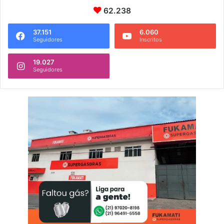
62.238
37.151
6.060
Seguidores
Inscritos
19.027
Seguidores