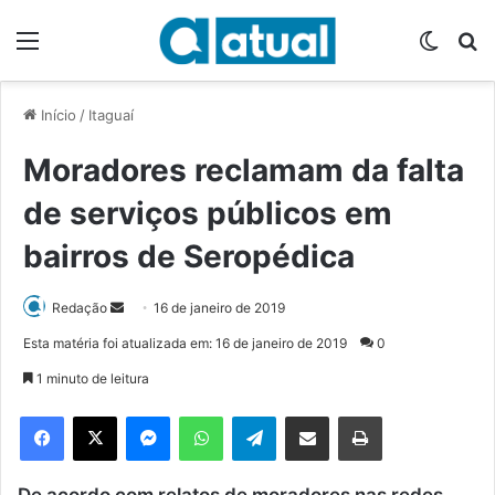
Menu
Switch
P
Início
/
Itaguaí
Moradores reclamam da falta
de serviços públicos em
bairros de Seropédica
Redação
M
16 de janeiro de 2019
a
Esta matéria foi atualizada em: 16 de janeiro de 2019
0
n
1 minuto de leitura
d
e
Facebook
X
Messenger
WhatsApp
Telegram
Compartilhar via e-mail
Imprimir
u
m
De acordo com relatos de moradores nas redes
e