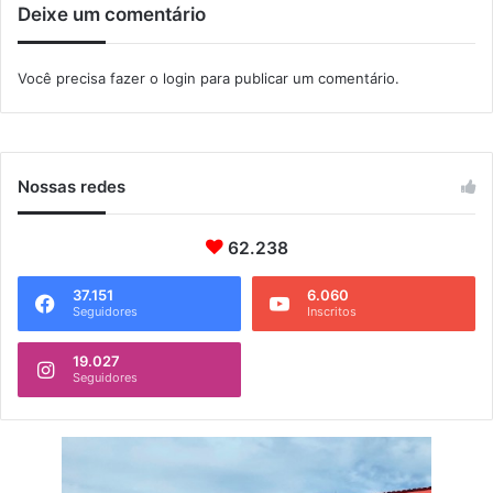
Deixe um comentário
9
Você precisa fazer o
login
para publicar um comentário.
Nossas redes
62.238
37.151
6.060
Seguidores
Inscritos
19.027
Seguidores