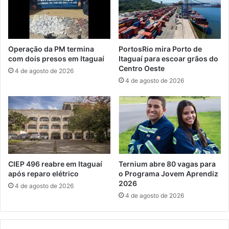
n
i
i
ã
c
o
i
,
a
Operação da PM termina
PortosRio mira Porto de
m
P
com dois presos em Itaguaí
Itaguaí para escoar grãos do
a
r
Centro Oeste
4 de agosto de 2026
i
o
4 de agosto de 2026
s
j
c
e
o
t
m
o
u
B
n
o
s
t
n
i
CIEP 496 reabre em Itaguaí
Ternium abre 80 vagas para
o
n
após reparo elétrico
o Programa Jovem Aprendiz
v
2026
h
4 de agosto de 2026
e
o
4 de agosto de 2026
r
2
ã
0
o
1