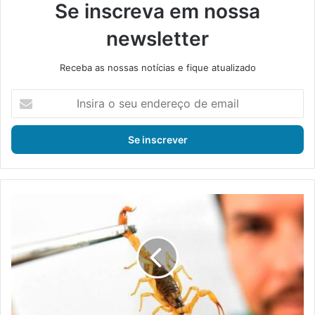
Se inscreva em nossa
newsletter
Receba as nossas notícias e fique atualizado
I
n
s
i
r
a
o
s
S
e
a
u
ú
e
d
n
e
d
a
e
l
r
e