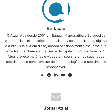
Redação
O Atual atua desde 2001 em Itaguaí, Mangaratiba e Seropédica
com notícias, informações e demais serviços jornalísticos, digitais
e audiovisuais. Além disso, aborda ocasionalmente assuntos que
envolvem também a Zona Oeste da capital do Rio de Janeiro. O
Atual oferece matérias e vídeos em seu site e nas suas redes
sociais, com o compromisso de imprensa legítima e socialmente
responsável.
We
Fa
Lin
Yo
Ins
bsi
ce
ke
uT
tag
te
bo
din
ub
ra
ok
e
m
Jornal Atual