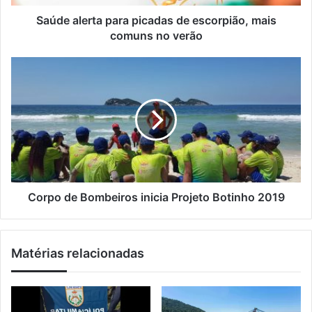
e
r
ç
t
Saúde alerta para picadas de escorpião, mais
o
a
comuns no verão
d
p
e
a
C
e
r
o
m
a
r
a
p
p
i
i
o
l
c
d
a
e
d
B
a
o
s
m
Corpo de Bombeiros inicia Projeto Botinho 2019
d
b
e
e
e
i
Matérias relacionadas
s
r
c
o
o
s
r
i
p