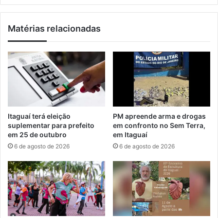
S
e
e
c
Matérias relacionadas
r
h
o
i
p
n
é
i
d
p
i
a
c
r
a
t
i
Itaguaí terá eleição
PM apreende arma e drogas
c
suplementar para prefeito
em confronto no Sem Terra,
i
em 25 de outubro
em Itaguaí
p
6 de agosto de 2026
6 de agosto de 2026
a
e
m
e
v
e
n