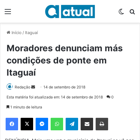
Menu
Switch
P
Início
/
Itaguaí
Moradores denunciam más
condições de ponte em
Itaguaí
Redação
M
14 de setembro de 2018
a
Esta matéria foi atualizada em: 14 de setembro de 2018
0
n
1 minuto de leitura
d
e
Facebook
X
Messenger
WhatsApp
Telegram
Compartilhar via e-mail
Imprimir
u
m
e