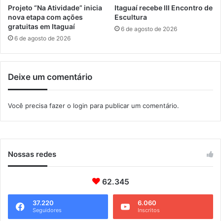
t
Projeto “Na Atividade” inicia
Itaguaí recebe III Encontro de
o
nova etapa com ações
Escultura
d
gratuitas em Itaguaí
6 de agosto de 2026
o
6 de agosto de 2026
G
R
A
Deixe um comentário
A
C
C
Você precisa fazer o
login
para publicar um comentário.
Nossas redes
62.345
37.220
6.060
Seguidores
Inscritos