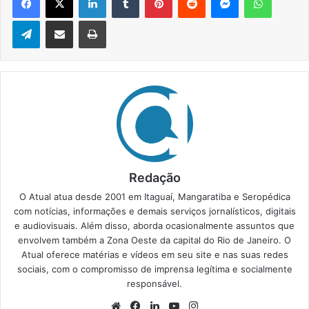
Telegram
Compartilhar via e-mail
Imprimir
Redação
O Atual atua desde 2001 em Itaguaí, Mangaratiba e Seropédica
com notícias, informações e demais serviços jornalísticos, digitais
e audiovisuais. Além disso, aborda ocasionalmente assuntos que
envolvem também a Zona Oeste da capital do Rio de Janeiro. O
Atual oferece matérias e vídeos em seu site e nas suas redes
sociais, com o compromisso de imprensa legítima e socialmente
responsável.
We
Fa
Lin
Yo
Ins