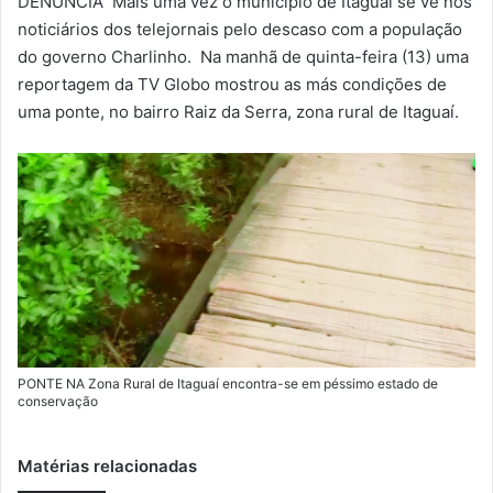
DENÚNCIA Mais uma vez o município de Itaguaí se vê nos
-
noticiários dos telejornais pelo descaso com a população
m
do governo Charlinho. Na manhã de quinta-feira (13) uma
a
reportagem da TV Globo mostrou as más condições de
i
uma ponte, no bairro Raiz da Serra, zona rural de Itaguaí.
l
PONTE NA Zona Rural de Itaguaí encontra-se em péssimo estado de
conservação
Matérias relacionadas