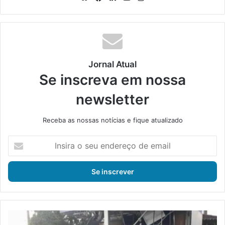
bsi
ce
ke
uT
tag
te
bo
din
ub
ra
ok
e
m
Jornal Atual
Se inscreva em nossa
newsletter
Receba as nossas notícias e fique atualizado
I
n
s
i
r
a
o
s
P