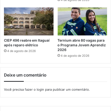
t
r
e
a
r
o
p
s
r
n
o
a
b
s
l
c
CIEP 496 reabre em Itaguaí
Ternium abre 80 vagas para
e
i
após reparo elétrico
o Programa Jovem Aprendiz
m
d
2026
4 de agosto de 2026
a
o
4 de agosto de 2026
s
s
n
e
a
m
Deixe um comentário
s
j
a
a
ú
n
Você precisa fazer o
login
para publicar um comentário.
d
e
e
i
,
r
d
o