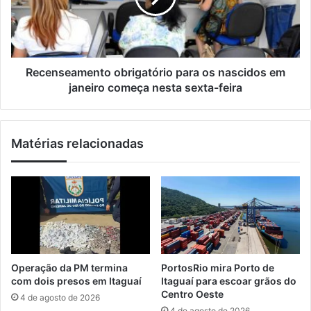
v
s
o
e
p
a
r
m
e
e
Recenseamento obrigatório para os nascidos em
s
n
janeiro começa nesta sexta-feira
i
t
d
o
e
o
n
Matérias relacionadas
b
t
r
e
i
d
g
e
a
v
t
e
ó
c
r
o
i
Operação da PM termina
PortosRio mira Porto de
m
o
com dois presos em Itaguaí
Itaguaí para escoar grãos do
b
p
Centro Oeste
4 de agosto de 2026
a
a
4 de agosto de 2026