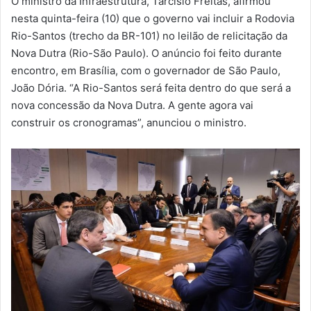
O ministro da Infraestrutura, Tarcísio Freitas, afirmou
-
nesta quinta-feira (10) que o governo vai incluir a Rodovia
m
Rio-Santos (trecho da BR-101) no leilão de relicitação da
a
Nova Dutra (Rio-São Paulo). O anúncio foi feito durante
i
encontro, em Brasília, com o governador de São Paulo,
l
João Dória. “A Rio-Santos será feita dentro do que será a
nova concessão da Nova Dutra. A gente agora vai
construir os cronogramas”, anunciou o ministro.