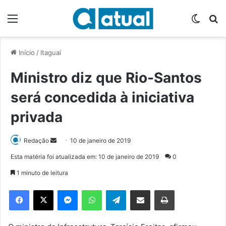
Menu
Switch
P
Início
/
Itaguaí
Ministro diz que Rio-Santos
será concedida à iniciativa
privada
Redação
M
10 de janeiro de 2019
a
Esta matéria foi atualizada em: 10 de janeiro de 2019
0
n
1 minuto de leitura
d
e
Facebook
X
Messenger
WhatsApp
Telegram
Compartilhar via e-mail
Imprimir
u
m
e