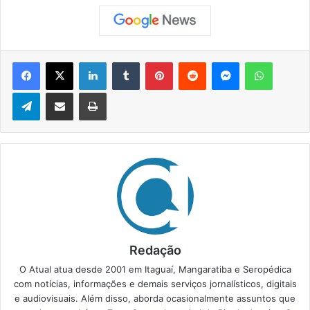
Facebook
X
Linkedin
Tumblr
Pinterest
Reddit
Messenger
WhatsApp
Telegram
Compartilhar via e-mail
Imprimir
Redação
O Atual atua desde 2001 em Itaguaí, Mangaratiba e Seropédica
com notícias, informações e demais serviços jornalísticos, digitais
e audiovisuais. Além disso, aborda ocasionalmente assuntos que