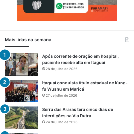
i
m
i
n
a
l
Mais lidas na semana
i
d
a
Após corrente de oração em hospital,
d
paciente recebe alta em Itaguaí
e
28 de julho de 2026
Itaguaí conquista título estadual de Kung-
fu Wushu em Maricá
27 de julho de 2026
Serra das Araras terá cinco dias de
interdições na Via Dutra
24 de julho de 2026