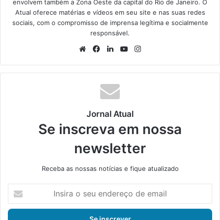
envolvem também a Zona Oeste da capital do Rio de Janeiro. O
Atual oferece matérias e vídeos em seu site e nas suas redes
sociais, com o compromisso de imprensa legítima e socialmente
responsável.
We
Fa
Lin
Yo
Ins
bsi
ce
ke
uT
tag
te
bo
din
ub
ra
ok
e
m
Jornal Atual
Se inscreva em nossa
newsletter
Receba as nossas notícias e fique atualizado
I
n
s
i