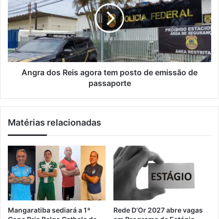
a
s
r
i
t
a
l
a
d
d
o
o
s
r
R
e
e
Angra dos Reis agora tem posto de emissão de
s
i
passaporte
d
s
e
a
s
g
Matérias relacionadas
e
o
r
r
v
a
i
t
ç
e
o
m
s
p
j
o
á
s
Mangaratiba sediará a 1ª
Rede D’Or 2027 abre vagas
p
t