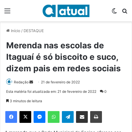
Menu
Switch
P
Início
/
DESTAQUE
Merenda nas escolas de
Itaguaí é só biscoito e suco,
dizem pais em redes sociais
Redação
M
21 de fevereiro de 2022
a
Esta matéria foi atualizada em: 21 de fevereiro de 2022
0
n
3 minutos de leitura
d
e
Facebook
X
Messenger
WhatsApp
Telegram
Compartilhar via e-mail
Imprimir
u
m
e