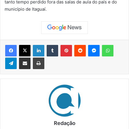
tanto tempo perdido fora das salas de aula do país e do
município de Itaguaí.
Facebook
X
Linkedin
Tumblr
Pinterest
Reddit
Messenger
WhatsApp
Telegram
Compartilhar via e-mail
Imprimir
Redação