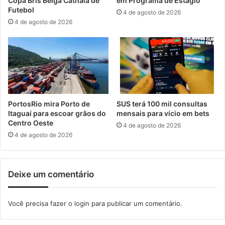
Copa Bris Belga Cathala de
em Programa de Estágio
o
o
Futebol
4 de agosto de 2026
d
d
4 de agosto de 2026
e
e
m
e
s
m
e
i
c
s
a
s
d
ã
a
o
PortosRio mira Porto de
SUS terá 100 mil consultas
s
d
Itaguaí para escoar grãos do
mensais para vício em bets
t
e
Centro Oeste
4 de agosto de 2026
r
p
4 de agosto de 2026
a
a
r
s
n
s
Deixe um comentário
o
a
A
p
p
o
Você precisa fazer o
login
para publicar um comentário.
p
r
T
t