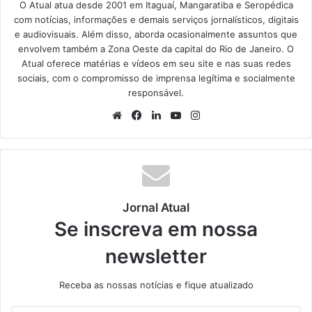
O Atual atua desde 2001 em Itaguaí, Mangaratiba e Seropédica
com notícias, informações e demais serviços jornalísticos, digitais
e audiovisuais. Além disso, aborda ocasionalmente assuntos que
envolvem também a Zona Oeste da capital do Rio de Janeiro. O
Atual oferece matérias e vídeos em seu site e nas suas redes
sociais, com o compromisso de imprensa legítima e socialmente
responsável.
We
Fa
Lin
Yo
Ins
bsi
ce
ke
uT
tag
te
bo
din
ub
ra
ok
e
m
Jornal Atual
Se inscreva em nossa
newsletter
Receba as nossas notícias e fique atualizado