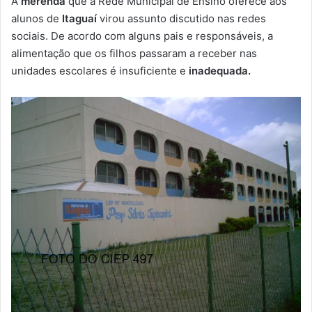
A
merenda
que a Rede Municipal de Ensino oferece aos
-
alunos de
Itaguaí
virou assunto discutido nas redes
m
sociais. De acordo com alguns pais e responsáveis, a
a
alimentação que os filhos passaram a receber nas
i
unidades escolares é insuficiente e
inadequada.
l